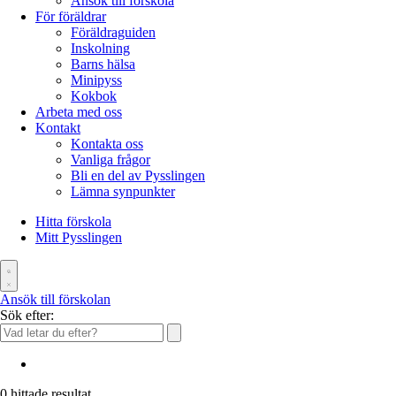
Ansök till förskola
För föräldrar
Föräldraguiden
Inskolning
Barns hälsa
Minipyss
Kokbok
Arbeta med oss
Kontakt
Kontakta oss
Vanliga frågor
Bli en del av Pysslingen
Lämna synpunkter
Hitta förskola
Mitt Pysslingen
Ansök till förskolan
Sök efter:
0
hittade resultat