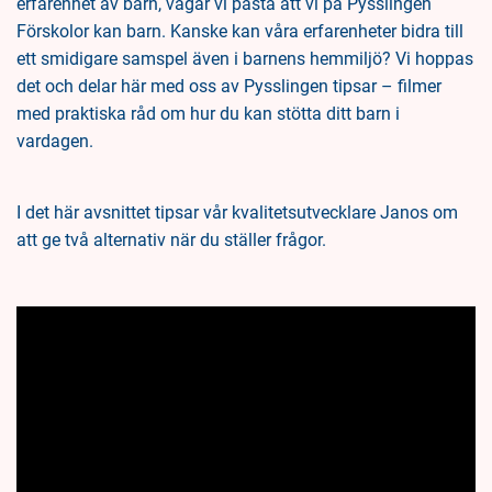
erfarenhet av barn, vågar vi påstå att vi på Pysslingen
Förskolor kan barn. Kanske kan våra erfarenheter bidra till
ett smidigare samspel även i barnens hemmiljö? Vi hoppas
det och delar här med oss av Pysslingen tipsar – filmer
med praktiska råd om hur du kan stötta ditt barn i
vardagen.
I det här avsnittet tipsar vår kvalitetsutvecklare Janos om
att ge två alternativ när du ställer frågor.