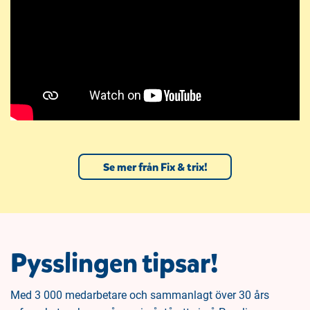
Se mer från Fix & trix!
Pysslingen tipsar!
Med 3 000 medarbetare och sammanlagt över 30 års