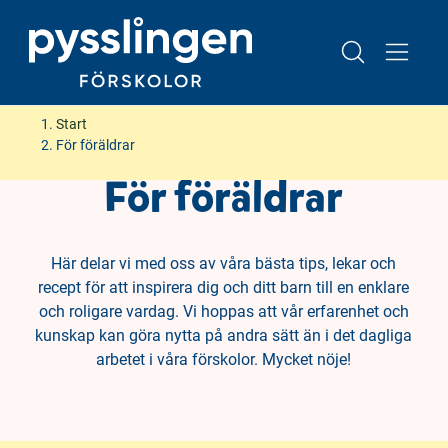
H
H
Start
o
o
För föräldrar
p
p
För föräldrar
p
p
a
a
t
t
i
i
Här delar vi med oss av våra bästa tips, lekar och
l
l
recept för att inspirera dig och ditt barn till en enklare
l
l
och roligare vardag. Vi hoppas att vår erfarenhet och
i
s
kunskap kan göra nytta på andra sätt än i det dagliga
n
i
arbetet i våra förskolor. Mycket nöje!
n
d
e
f
h
o