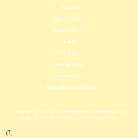
c
s
u
Startsida
e
t
t
b
a
u
Mitt Pysslingen
o
g
b
o
r
e
Arbeta med oss
k
a
(
(
m
ö
Kontakt
ö
(
p
Hitta förskola
p
ö
p
p
p
n
Personuppgifter
n
p
a
a
n
s
AcadeMedia
s
a
i
i
s
n
Tillgänglighetsredogörelse
n
i
y
y
n
t
t
y
t
t
t
f
Vi använder cookies för att mäta trafiken på hemsidan och för
f
t
ö
statistik. Informationen som samlas in är anonym.
ö
f
n
n
ö
s
s
n
t