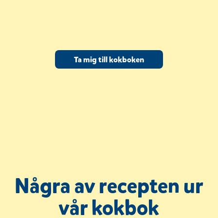
(
Ta mig till kokboken
ö
p
p
n
a
s
i
n
y
t
t
f
Några av recepten ur
ö
n
vår kokbok
s
t