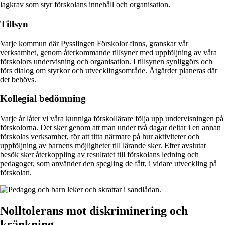
lagkrav som styr förskolans innehåll och organisation.
Tillsyn
Varje kommun där Pysslingen Förskolor finns, granskar vår
verksamhet, genom återkommande tillsyner med uppföljning av våra
förskolors undervisning och organisation. I tillsynen synliggörs och
förs dialog om styrkor och utvecklingsområde. Åtgärder planeras där
det behövs.
Kollegial bedömning
Varje år låter vi våra kunniga förskollärare följa upp undervisningen på
förskolorna. Det sker genom att man under två dagar deltar i en annan
förskolas verksamhet, för att titta närmare på hur aktiviteter och
uppföljning av barnens möjligheter till lärande sker. Efter avslutat
besök sker återkoppling av resultatet till förskolans ledning och
pedagoger, som använder den spegling de fått, i vidare utveckling på
förskolan.
Nolltolerans mot diskriminering och
kränkning