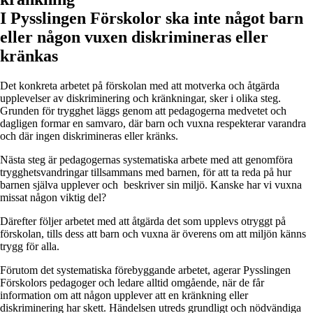
I Pysslingen Förskolor ska inte något barn
eller någon vuxen diskrimineras eller
kränkas
Det konkreta arbetet på förskolan med att motverka och åtgärda
upplevelser av diskriminering och kränkningar, sker i olika steg.
Grunden för trygghet läggs genom att pedagogerna medvetet och
dagligen formar en samvaro, där barn och vuxna respekterar varandra
och där ingen diskrimineras eller kränks.
Nästa steg är pedagogernas systematiska arbete med att genomföra
trygghetsvandringar tillsammans med barnen, för att ta reda på hur
barnen själva upplever och beskriver sin miljö. Kanske har vi vuxna
missat någon viktig del?
Därefter följer arbetet med att åtgärda det som upplevs otryggt på
förskolan, tills dess att barn och vuxna är överens om att miljön känns
trygg för alla.
Förutom det systematiska förebyggande arbetet, agerar Pysslingen
Förskolors pedagoger och ledare alltid omgående, när de får
information om att någon upplever att en kränkning eller
diskriminering har skett. Händelsen utreds grundligt och nödvändiga