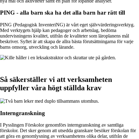
nya mål och aktiviteter samt en plan för löpande analyser.
PING - alla barn ska ha det alla barn har rätt till
PING (Pedagogisk InventeriNG) är vårt eget självvärderingsverktyg.
Med verktygets hjälp kan pedagoger och arbetslag, bedöma
undervisningens kvalitet, utifrån de kvaliteter som läroplanens mål
beskriver. Syftet är att skapa de allra bästa förutsättningarna för varje
barns omsorg, utveckling och lärande.
Så säkerställer vi att verksamheten
uppfyller våra högt ställda krav
Interngranskning
I Pysslingen Förskolor genomförs interngranskning av samtliga
förskolor. Det sker genom att utsedda granskare besöker förskolan för
att göra en genomlysning av verksamhetens olika delar, utifrån de