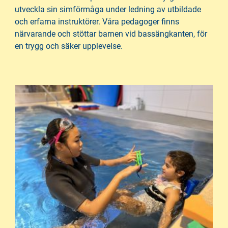
utveckla sin simförmåga under ledning av utbildade
och erfarna instruktörer. Våra pedagoger finns
närvarande och stöttar barnen vid bassängkanten, för
en trygg och säker upplevelse.