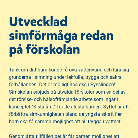
å
t
l
Utvecklad
l
simförmåga redan
på förskolan
Tänk om ditt barn kunde få öva vattenvana och lära sig
grunderna i simning under lekfulla, trygga och säkra
förhållanden. Det är möjligt hos oss i Pysslingen!
Simskolan erbjuds på utvalda förskolor som en del av
det rörelse- och hälsofrämjande arbete som ingår i
konceptet ”Sista året” för de äldsta barnen. Syftet är att
förbättra simkunnigheten bland de yngsta så att fler
barn ska få samma möjlighet att bli trygga i vattnet.
Genom åtta tillfällen per år får barnen möjlighet att