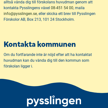
alltså vända dig till förskolans huvudman genom att
kontakta Pysslingens växel
08-451 54 00
, maila
(
info@pysslingen.se
, eller skicka ett brev till Pysslingen
ö
Förskolor AB, Box 213, 101 24 Stockholm.
p
p
n
Kontakta kommunen
a
s
i
Om du fortfarande inte är nöjd efter att ha kontaktat
n
huvudman kan du vända dig till den kommun som
y
förskolan ligger i.
t
t
f
ö
n
s
t