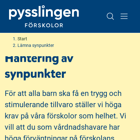
H
H
Start
o
o
Lämna synpunkter
p
p
Hantering av
p
p
a
a
synpunkter
t
t
i
i
l
l
För att alla barn ska få en trygg och
l
l
stimulerande tillvaro ställer vi höga
i
s
n
i
krav på våra förskolor som helhet. Vi
n
d
vill att du som vårdnadshavare har
e
f
h
o
höga förväntningar på förskolans