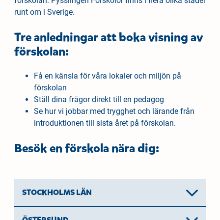
förskolan. Pysslingen Förskolor finns i flera olika städer
å
t
runt om i Sverige.
l
l
Tre anledningar att boka visning av
förskolan:
Få en känsla för våra lokaler och miljön på
förskolan
Ställ dina frågor direkt till en pedagog
Se hur vi jobbar med trygghet och lärande från
introduktionen till sista året på förskolan.
Besök en förskola nära dig:
STOCKHOLMS LÄN