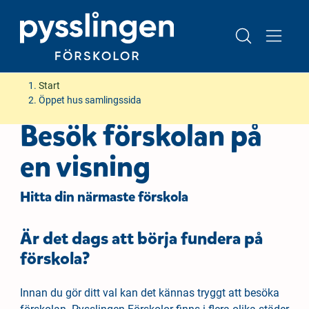
H
H
Start
o
o
Öppet hus samlingssida
p
p
Besök förskolan på
p
p
a
a
en visning
t
t
i
i
Hitta din närmaste förskola
l
l
l
l
i
s
Är det dags att börja fundera på
n
i
förskola?
n
d
e
f
Innan du gör ditt val kan det kännas tryggt att besöka
h
o