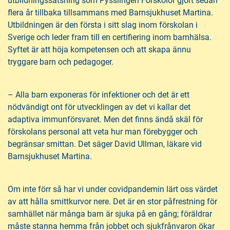
utbildningssatsning som Pysslingen Förskolor gjort sedan
flera år tillbaka tillsammans med Barnsjukhuset Martina.
Utbildningen är den första i sitt slag inom förskolan i
Sverige och leder fram till en certifiering inom barnhälsa.
Syftet är att höja kompetensen och att skapa ännu
tryggare barn och pedagoger.
– Alla barn exponeras för infektioner och det är ett
nödvändigt ont för utvecklingen av det vi kallar det
adaptiva immunförsvaret. Men det finns ändå skäl för
förskolans personal att veta hur man förebygger och
begränsar smittan. Det säger David Ullman, läkare vid
Barnsjukhuset Martina.
Om inte förr så har vi under covidpandemin lärt oss värdet
av att hålla smittkurvor nere. Det är en stor påfrestning för
samhället när många barn är sjuka på en gång; föräldrar
måste stanna hemma från jobbet och sjukfrånvaron ökar