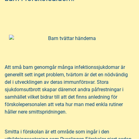
å
t
l
l
Att små barn genomgår många infektionssjukdomar är
generellt sett inget problem, tvärtom är det en nödvändig
del i utvecklingen av deras immunförsvar. Stora
sjukdomsutbrott skapar däremot andra påfrestningar i
samhället vilket bidrar till att det finns anledning för
förskolepersonalen att veta hur man med enkla rutiner
håller nere smittspridningen.
Smitta i förskolan är ett område som ingår i den