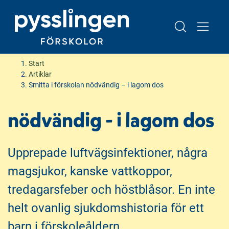
H
H
Start
o
o
Artiklar
p
p
Smitta i förskolan nödvändig – i lagom dos
Smitta i förskolan
p
p
a
a
nödvändig - i lagom dos
t
t
i
i
l
l
Upprepade luftvägsinfektioner, några
l
l
magsjukor, kanske vattkoppor,
i
s
n
i
tredagarsfeber och höstblåsor. En inte
n
d
helt ovanlig sjukdomshistoria för ett
e
f
h
o
barn i förskoleåldern.