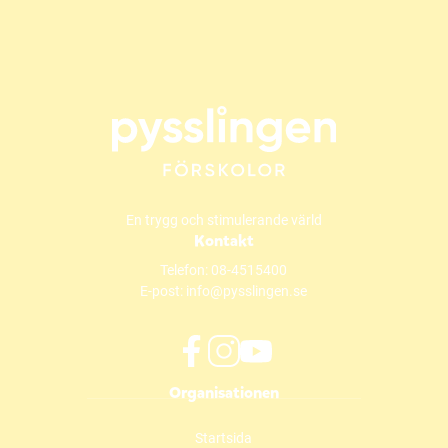
En trygg och stimulerande värld
Kontakt
Telefon:
08-4515400
E-post:
info@pysslingen.se
f
i
y
Organisationen
a
n
o
c
s
u
Startsida
e
t
t