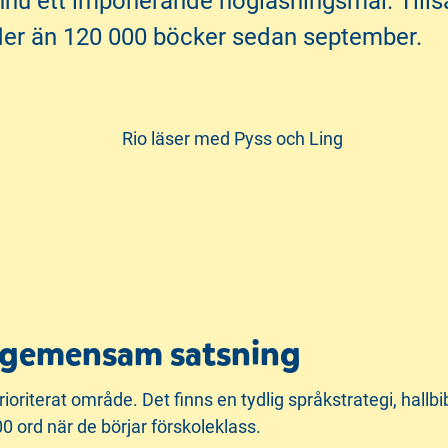
 ännu ett imponerande högläsningsmål. Til
fler än 120 000 böcker sedan september.
n gemensam satsning
ioriterat område. Det finns en tydlig språkstrategi, hallbib
0 ord när de börjar förskoleklass.