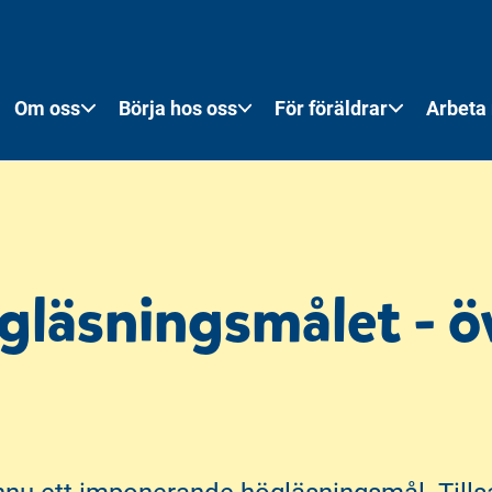
Om oss
Börja hos oss
För föräldrar
Arbeta
ögläsningsmålet - 