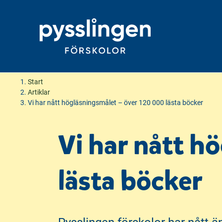
H
H
Start
o
o
Artiklar
Vi har nått högläsningsmålet – över 120 000 lästa böcker
p
p
p
p
a
a
Vi har nått h
t
t
i
i
lästa böcker
l
l
l
l
i
s
n
i