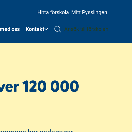
Hitta förskola
Mitt Pysslingen
 med oss
Kontakt
Ansök till förskolan
över 120 000