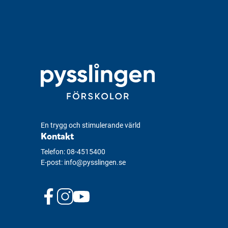
En trygg och stimulerande värld
Kontakt
Telefon:
08-4515400
E-post:
info@pysslingen.se
f
i
y
a
n
o