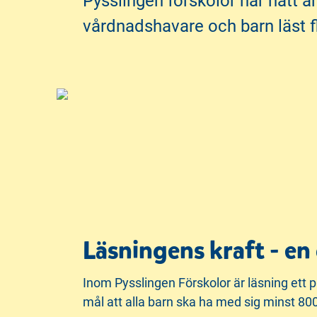
Pysslingen förskolor har nått
n
d
vårdnadshavare och barn läst 
e
f
h
o
å
t
l
l
Läsningens kraft - e
Inom Pysslingen Förskolor är läsning ett pr
mål att alla barn ska ha med sig minst 800