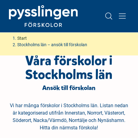
H
H
Start
o
o
Stockholms län – ansök till förskolan
p
p
Våra förskolor i
p
p
a
a
Stockholms län
t
t
i
i
Ansök till förskolan
l
l
l
l
i
s
Vi har många förskolor i Stockholms län. Listan nedan
n
i
är kategoriserad utifrån Innerstan, Norrort, Västerort,
n
d
Söderort, Nacka/Värmdö, Norrtälje och Nynäshamn.
e
f
Hitta din närmsta förskola!
h
o