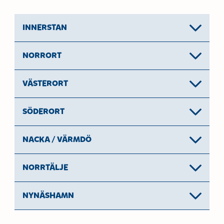
å
t
l
l
INNERSTAN
NORRORT
VÄSTERORT
SÖDERORT
NACKA / VÄRMDÖ
NORRTÄLJE
NYNÄSHAMN