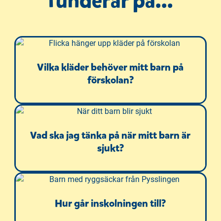
funderar på...
ö
n
s
t
e
r
Vilka kläder behöver mitt barn på
)
förskolan?
Vad ska jag tänka på när mitt barn är
sjukt?
Hur går inskolningen till?