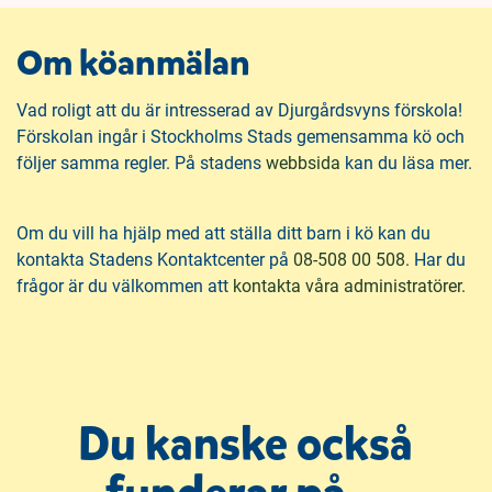
h
o
n
å
t
a
Om köanmälan
l
s
l
i
Vad roligt att du är intresserad av Djurgårdsvyns förskola!
n
Förskolan ingår i Stockholms Stads gemensamma kö och
y
(
följer samma regler. På stadens
webbsida
kan du läsa mer.
t
ö
t
p
Om du vill ha hjälp med att ställa ditt barn i kö kan du
f
p
kontakta Stadens Kontaktcenter på
08-508 00 508
. Har du
ö
n
frågor är du välkommen att
kontakta våra administratörer.
n
a
s
s
t
i
e
n
r
y
)
Du kanske också
t
t
f