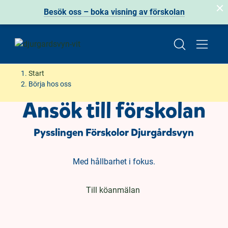
Besök oss – boka visning av förskolan
H
H
Start
o
o
Börja hos oss
p
p
Ansök till förskolan
p
p
a
a
Pysslingen Förskolor Djurgårdsvyn
t
t
i
i
l
l
Med hållbarhet i fokus.
l
l
i
s
(
Till köanmälan
n
i
ö
n
d
p
e
f
p