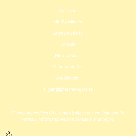
c
s
u
Startsida
e
t
t
b
a
u
Mitt Pysslingen
o
g
b
o
r
e
Arbeta med oss
k
a
(
(
m
ö
Kontakt
ö
(
p
Hitta förskola
p
ö
p
p
p
n
Personuppgifter
n
p
a
a
n
s
AcadeMedia
s
a
i
i
s
n
Tillgänglighetsredogörelse
n
i
y
y
n
t
t
y
t
t
t
f
Vi använder cookies för att mäta trafiken på hemsidan och för
f
t
ö
statistik. Informationen som samlas in är anonym.
ö
f
n
n
ö
s