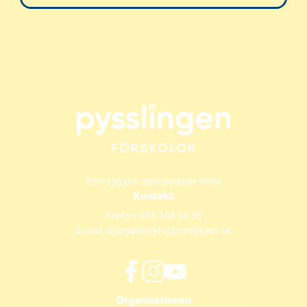
En trygg och stimulerande värld
Kontakt
Telefon:
076-108 30 35
E-post:
djurgardsvyn@pysslingen.se
f
i
y
Organisationen
a
n
o