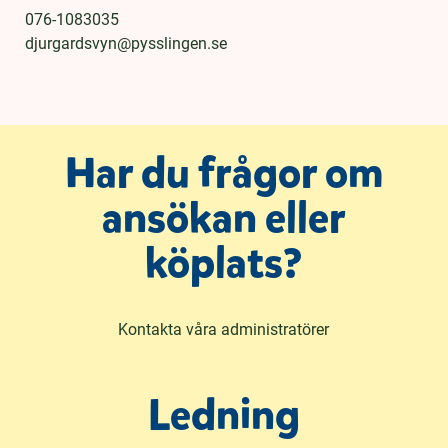
h
o
076-1083035
å
t
djurgardsvyn@pysslingen.se
l
l
Har du frågor om
ansökan eller
köplats?
Kontakta våra administratörer
Ledning