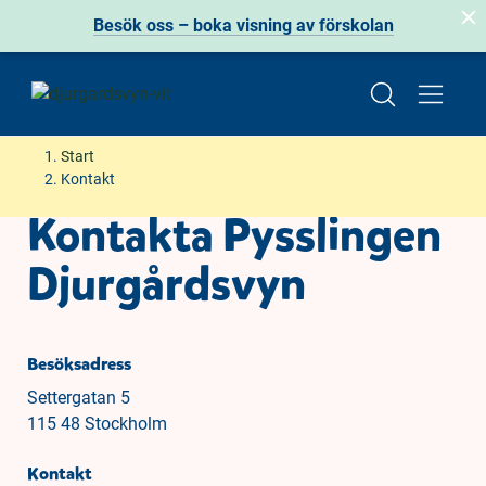
Besök oss – boka visning av förskolan
H
H
Start
o
o
Kontakt
p
p
Kontakta Pysslingen
p
p
a
a
Djurgårdsvyn
t
t
i
i
l
l
l
l
Besöksadress
i
s
Settergatan 5
n
i
115 48 Stockholm
n
d
e
f
Kontakt