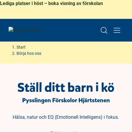
Lediga platser i höst – boka visning av förskolan
Start
Börja hos oss
H
H
o
o
p
p
Ställ ditt barn i kö
p
p
a
a
Pysslingen Förskolor Hjärtstenen
t
t
i
i
l
l
Hälsa, natur och EQ (Emotionell Intelligens) i fokus.
l
l
i
s