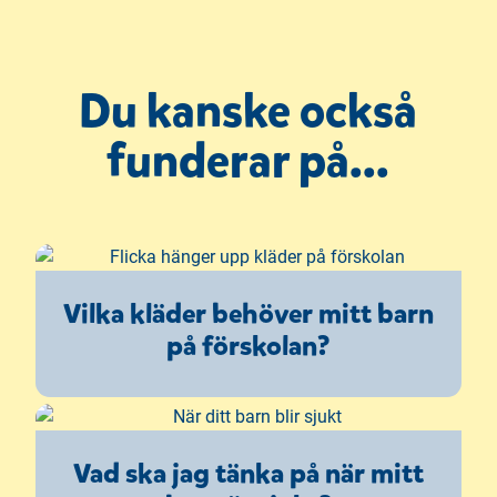
y
t
t
Du kanske också
f
ö
funderar på...
n
s
t
e
r
)
Vilka kläder behöver mitt barn
på förskolan?
Vad ska jag tänka på när mitt