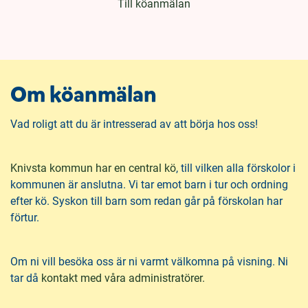
Till köanmälan
n
i
n
d
e
f
h
o
å
t
Om köanmälan
l
l
Vad roligt att du är intresserad av att börja hos oss!
(
Knivsta kommun har en central kö
, till vilken alla förskolor i
ö
kommunen är anslutna. Vi tar emot barn i tur och ordning
p
efter kö. Syskon till barn som redan går på förskolan har
p
förtur.
n
a
Om ni vill besöka oss är ni varmt välkomna på visning. Ni
s
tar då
kontakt med våra administratörer.
i
n