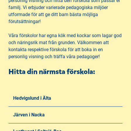
personlig visning och hitta den förskola som passar er
å
t
familj.
Vi erbjuder varierade pedagogiska miljöer
l
utformade för att ge ditt barn bästa möjliga
l
förutsättningar!
Våra förskolor har egna kök med kockar som lagar god
och näringsrik mat från grunden. Välkommen att
kontakta respektive förskola för att boka in en
personlig visning och träffa våra pedagoger!
Hitta din närmsta förskola:
Hedvigslund i Älta
Järven i Nacka