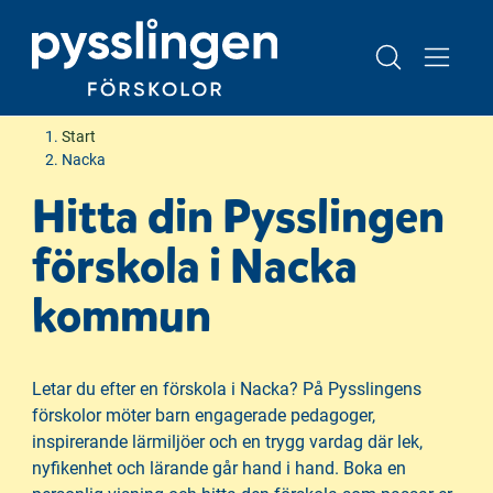
H
H
Start
o
o
Nacka
p
p
Hitta din Pysslingen
p
p
a
a
förskola i Nacka
t
t
i
i
kommun
l
l
l
l
i
s
Letar du efter en förskola i Nacka? På Pysslingens
n
i
förskolor möter barn engagerade pedagoger,
n
d
inspirerande lärmiljöer och en trygg vardag där lek,
e
f
nyfikenhet och lärande går hand i hand. Boka en
h
o