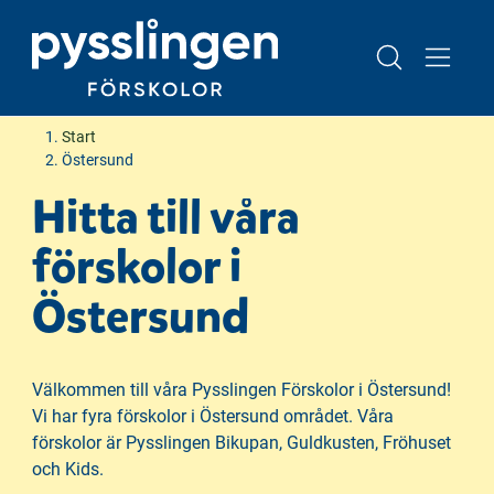
H
H
Start
o
o
Östersund
p
p
Hitta till våra
p
p
a
a
förskolor i
t
t
i
i
Östersund
l
l
l
l
i
s
Välkommen till våra Pysslingen Förskolor i Östersund!
n
i
Vi har fyra förskolor i Östersund området. Våra
n
d
förskolor är Pysslingen Bikupan, Guldkusten, Fröhuset
e
f
och Kids.
h
o