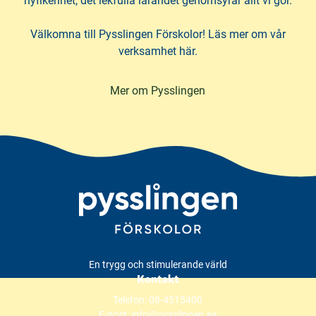
nyfikenhet, det lekfulla lärandet genomsyrar allt vi gör.
Välkomna till Pysslingen Förskolor! Läs mer om vår
verksamhet här.
Mer om Pysslingen
En trygg och stimulerande värld
Kontakt
Telefon:
08-4515400
E-post:
info@pysslingen.se