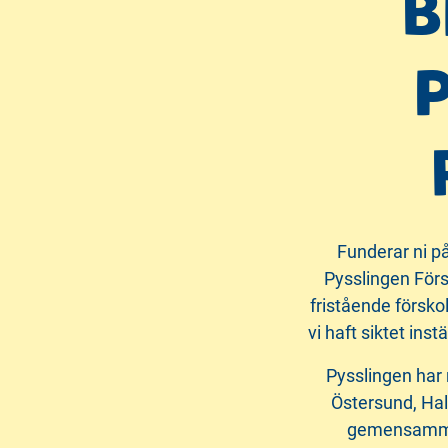
B
P
Funderar ni på 
Pysslingen Förs
fristående försko
vi haft siktet inst
Pysslingen har 
Östersund, Hal
gemensamma 