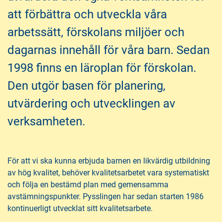
h
o
å
t
att förbättra och utveckla våra
l
arbetssätt, förskolans miljöer och
l
dagarnas innehåll för våra barn. Sedan
1998 finns en läroplan för förskolan.
Den utgör basen för planering,
utvärdering och utvecklingen av
verksamheten.
För att vi ska kunna erbjuda barnen en likvärdig utbildning
av hög kvalitet, behöver kvalitetsarbetet vara systematiskt
och följa en bestämd plan med gemensamma
avstämningspunkter. Pysslingen har sedan starten 1986
kontinuerligt utvecklat sitt kvalitetsarbete.