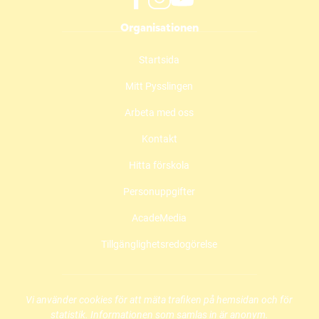
f
i
y
Organisationen
a
n
o
c
s
u
Startsida
e
t
t
b
a
u
Mitt Pysslingen
o
g
b
o
r
e
Arbeta med oss
k
a
(
(
m
ö
Kontakt
ö
(
p
Hitta förskola
p
ö
p
p
p
n
Personuppgifter
n
p
a
a
n
s
AcadeMedia
s
a
i
i
s
n
Tillgänglighetsredogörelse
n
i
y
y
n
t
t
y
t
t
t
f
Vi använder cookies för att mäta trafiken på hemsidan och för
f
t
ö
statistik. Informationen som samlas in är anonym.