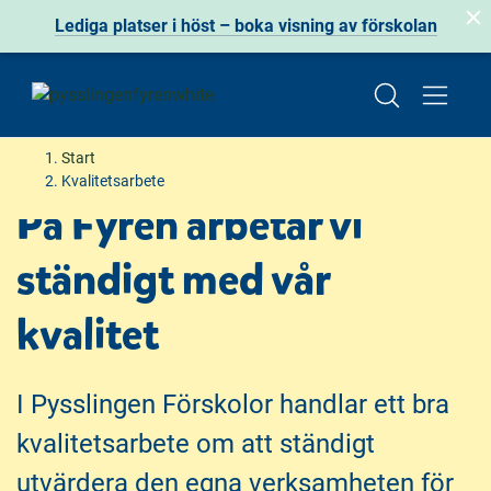
Lediga platser i höst – boka visning av förskolan
H
H
Start
o
o
Kvalitetsarbete
p
p
På Fyren arbetar vi
p
p
a
a
ständigt med vår
t
t
i
i
kvalitet
l
l
l
l
i
s
I Pysslingen Förskolor handlar ett bra
n
i
n
d
kvalitetsarbete om att ständigt
e
f
utvärdera den egna verksamheten för