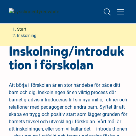
Lediga platser i höst – boka visning av förskolan
H
H
Start
o
o
Inskolning
p
p
Inskolning/introduk
p
p
a
a
tion i förskolan
t
t
i
i
l
l
Att börja i förskolan är en stor händelse för både ditt
l
l
barn och dig. Inskolningen är en viktig process där
i
s
barnet gradvis introduceras till sin nya miljö, rutiner och
n
i
relationer med pedagoger och andra barn. Syftet är att
n
d
skapa en trygg och positiv start som lägger grunden för
e
f
barnets trivsel och utveckling i förskolan. Vårt mål är
h
o
att inskolningen, eller som vi kallar det – introduktionen
å
t