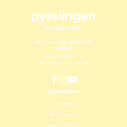
En trygg och stimulerande värld
Kontakt
Telefon:
08 - 451 54 26
E-post:
fyren@pysslingen.se
f
i
y
Organisationen
a
n
o
c
s
u
Startsida
e
t
t
b
a
u
Mitt Pysslingen
o
g
b
o
r
e
Arbeta med oss