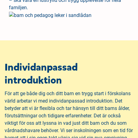
– ska vara en lustfylld och trygg upplevelse för hela
l
familjen.
l
Individanpassad
introduktion
För att ge både dig och ditt barn en trygg start i förskolans
värld arbetar vi med individanpassad introduktion. Det
betyder att vi är flexibla och tar hänsyn till ditt barns ålder,
förutsättningar och tidigare erfarenheter. Det är också
viktigt för oss att lyssna in vad just ditt barn och du som
vårdnadshavare behöver. Vi ser inskolningen som en tid för
barnet att i sin egen takt vänja sig vid sin nya omgivning.