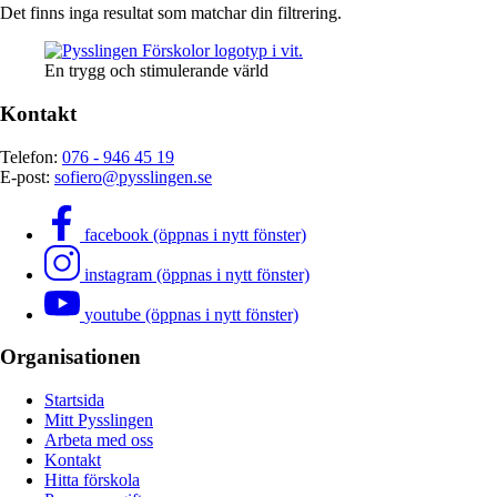
Det finns inga resultat som matchar din filtrering.
En trygg och stimulerande värld
Kontakt
Telefon:
076 - 946 45 19
E-post:
sofiero@pysslingen.se
facebook (öppnas i nytt fönster)
instagram (öppnas i nytt fönster)
youtube (öppnas i nytt fönster)
Organisationen
Startsida
Mitt Pysslingen
Arbeta med oss
Kontakt
Hitta förskola