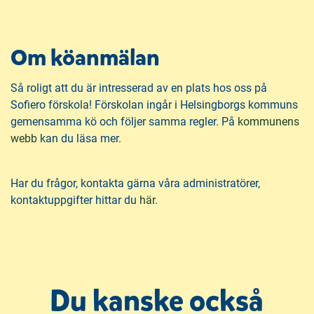
n
i
p
n
d
n
e
f
a
Om köanmälan
h
o
s
å
t
i
Så roligt att du är intresserad av en plats hos oss på
l
n
Sofiero förskola! Förskolan ingår i Helsingborgs kommuns
l
y
gemensamma kö och följer samma regler. På
kommunens
t
(
webb
kan du läsa mer.
t
ö
f
p
Har du frågor, kontakta gärna våra administratörer,
ö
p
kontaktuppgifter hittar du
här
.
n
n
s
a
t
s
e
i
r
n
)
Du kanske också
y
t