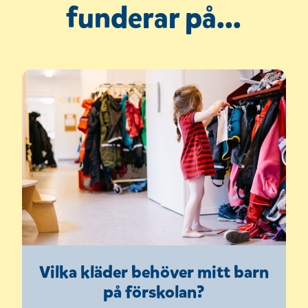
funderar på...
t
f
ö
n
s
t
e
r
)
Vilka kläder behöver mitt barn
på förskolan?