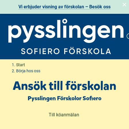
Vi erbjuder visning av förskolan – Besök oss
H
H
Start
o
o
Börja hos oss
p
p
Ansök till förskolan
p
p
a
a
Pysslingen Förskolor Sofiero
t
t
i
i
l
l
(
Till köanmälan
l
l
ö
i
s
p