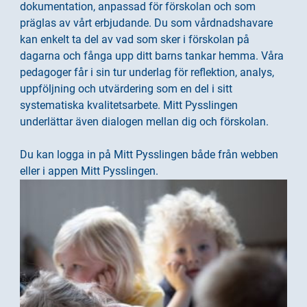
dokumentation, anpassad för förskolan och som
i
s
präglas av vårt erbjudande. Du som vårdnadshavare
n
i
kan enkelt ta del av vad som sker i förskolan på
n
d
dagarna och fånga upp ditt barns tankar hemma. Våra
e
f
pedagoger får i sin tur underlag för reflektion, analys,
h
o
uppföljning och utvärdering som en del i sitt
å
t
systematiska kvalitetsarbete. Mitt Pysslingen
l
underlättar även dialogen mellan dig och förskolan.
l
Du kan logga in på Mitt Pysslingen både från webben
eller i appen Mitt Pysslingen.