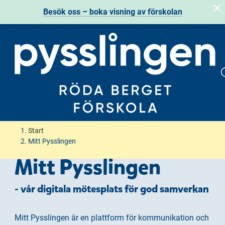
Besök oss – boka visning av förskolan
H
H
Start
o
o
Mitt Pysslingen
p
p
Mitt Pysslingen
p
p
a
a
- vår digitala mötesplats för god samverkan
t
t
i
i
l
l
Mitt Pysslingen är en plattform för kommunikation och
l
l