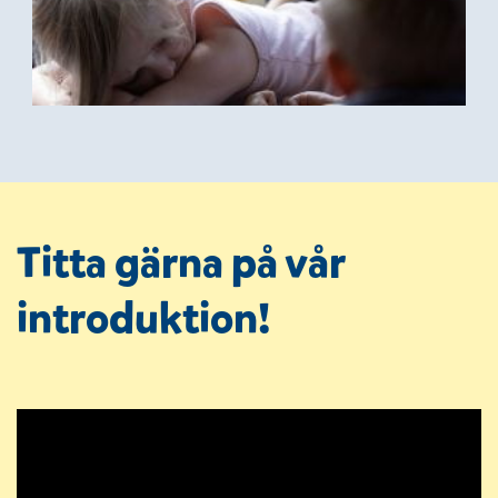
Titta gärna på vår
introduktion!