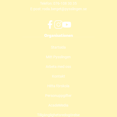
Telefon:
076-108 30 35
E-post:
roda.berget@pysslingen.se
f
i
y
Organisationen
a
n
o
c
s
u
Startsida
e
t
t
b
a
u
Mitt Pysslingen
o
g
b
o
r
e
Arbeta med oss
k
a
(
(
m
ö
Kontakt
ö
(
p
Hitta förskola
p
ö
p
p
p
n
Personuppgifter
n
p
a
a
n
s
AcadeMedia
s
a
i
i
s
n
Tillgänglighetsredogörelse