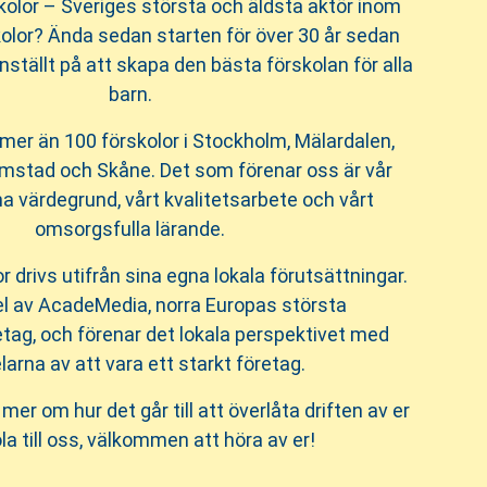
kolor – Sveriges största och äldsta aktör inom
kolor? Ända sedan starten för över 30 år sedan
 inställt på att skapa den bästa förskolan för alla
barn.
mer än 100 förskolor i Stockholm, Mälardalen,
mstad och Skåne. Det som förenar oss är vår
ärdegrund, vårt kvalitetsarbete och vårt
omsorgsfulla lärande.
or drivs utifrån sina egna lokala förutsättningar.
del av AcadeMedia, norra Europas största
etag, och förenar det lokala perspektivet med
larna av att vara ett starkt företag.
mer om hur det går till att överlåta driften av er
la till oss, välkommen att höra av er!