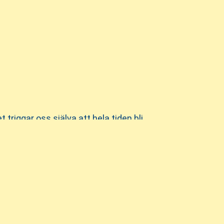
triggar oss själva att hela tiden bli
or.
ämsta drivkraft. Att utveckla våra
a medarbetare. Några exempel är genom