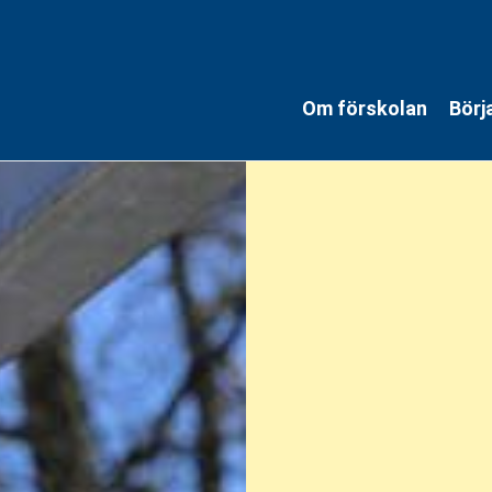
Besök oss – boka visning av förskolan
Om förskolan
Börj