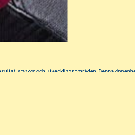
resultat, styrkor och utvecklingsområden. Denna öppenhet 
ch medarbetare att se vad de får när de väljer våra förskol
känna sig trygga och utvecklas. Det är våra pedagogers fr
ärför satsar vi mycket på att höja kompetensen hos vår
tverk.