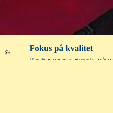
Fokus på kvalitet
I Pysslingen redovisar vi öppet alla våra 
bättre och gör det möjligt för föräldrar o
Våra medarbetare
Vi vet vad som krävs för att få barn att 
medarbetare är minst lika viktigt och d
kollegialt lärande, vidareutbildning och nä