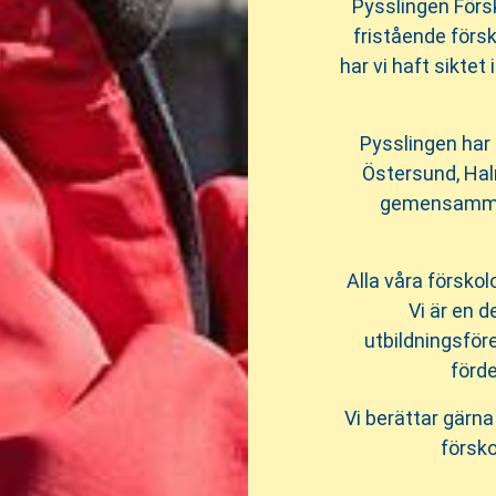
Pysslingen Förs
fristående förs
har vi haft siktet
Pysslingen har 
Östersund, Hal
gemensamma v
Alla våra förskol
Vi är en 
utbildningsför
förde
Vi berättar gärna 
försko