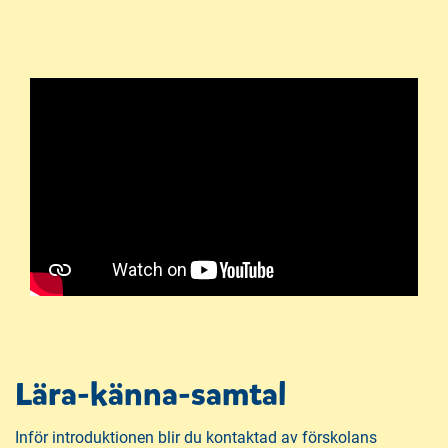
Lära-känna-samtal
Inför introduktionen blir du kontaktad av förskolans