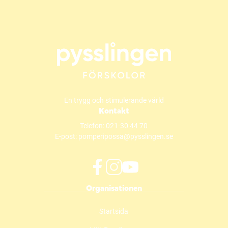
En trygg och stimulerande värld
Kontakt
Telefon:
021-30 44 70
E-post:
pomperipossa@pysslingen.se
f
i
y
Organisationen
a
n
o
c
s
u
Startsida
e
t
t
b
a
u