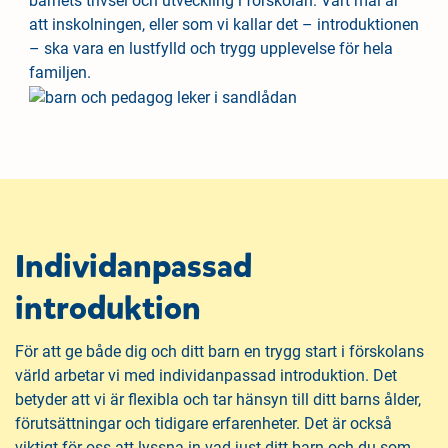
barnets trivsel och utveckling i förskolan. Vårt mål är
h
o
att inskolningen, eller som vi kallar det – introduktionen
å
t
– ska vara en lustfylld och trygg upplevelse för hela
l
familjen.
l
Individanpassad
introduktion
För att ge både dig och ditt barn en trygg start i förskolans
värld arbetar vi med individanpassad introduktion. Det
betyder att vi är flexibla och tar hänsyn till ditt barns ålder,
förutsättningar och tidigare erfarenheter. Det är också
viktigt för oss att lyssna in vad just ditt barn och du som