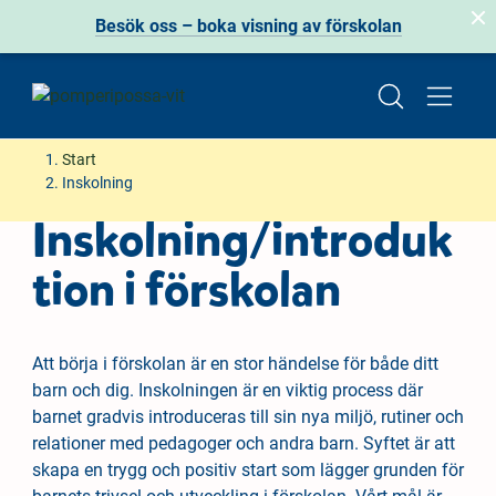
Besök oss – boka visning av förskolan
H
H
Start
o
o
Inskolning
p
p
Inskolning/introduk
p
p
a
a
tion i förskolan
t
t
i
i
l
l
Att börja i förskolan är en stor händelse för både ditt
l
l
barn och dig. Inskolningen är en viktig process där
i
s
barnet gradvis introduceras till sin nya miljö, rutiner och
n
i
relationer med pedagoger och andra barn. Syftet är att
n
d
skapa en trygg och positiv start som lägger grunden för
e
f