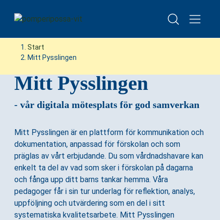
Besök oss – boka visning av förskolan
H
H
Start
o
o
Mitt Pysslingen
p
p
Mitt Pysslingen
p
p
a
a
t
t
- vår digitala mötesplats för god samverkan
i
i
l
l
Mitt Pysslingen är en plattform för kommunikation och
l
l
dokumentation, anpassad för förskolan och som
i
s
präglas av vårt erbjudande. Du som vårdnadshavare kan
n
i
enkelt ta del av vad som sker i förskolan på dagarna
n
d
och fånga upp ditt barns tankar hemma. Våra
e
f
pedagoger får i sin tur underlag för reflektion, analys,
h
o
uppföljning och utvärdering som en del i sitt
å
t
systematiska kvalitetsarbete. Mitt Pysslingen