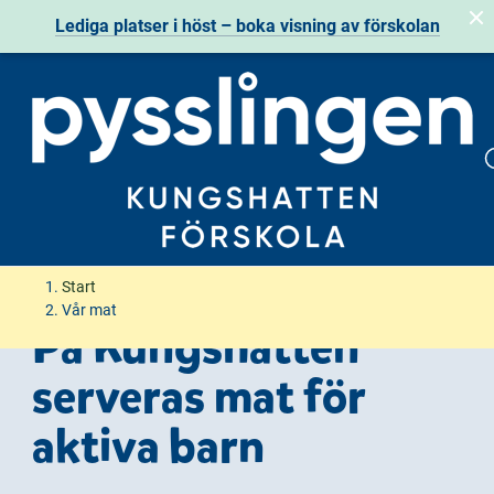
Lediga platser i höst – boka visning av förskolan
H
H
Start
o
o
Vår mat
På Kungshatten
p
p
p
p
serveras mat för
a
a
t
t
aktiva barn
i
i
l
l
l
l