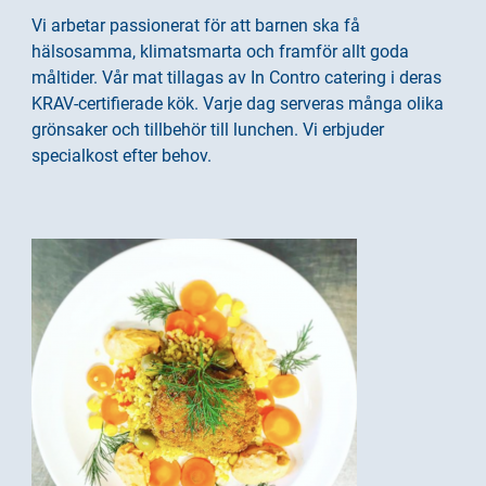
i
s
Vi arbetar passionerat för att barnen ska få
n
i
hälsosamma, klimatsmarta och framför allt goda
n
d
måltider. Vår mat tillagas av In Contro catering i deras
e
f
KRAV-certifierade kök. Varje dag serveras många olika
h
o
grönsaker och tillbehör till lunchen. Vi erbjuder
å
t
specialkost efter behov.
l
l