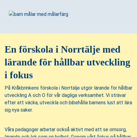
l
l
En förskola i Norrtälje med
lärande för hållbar utveckling
i fokus
På Kråkbrinkens förskola i Norrtälje utgör lärande för hållbar
utveckling A och O för vår dagliga verksamhet. Vi strävar
efter att väcka, utveckla och bibehålla barnens lust att lära
sig nya saker.
Våra pedagoger arbetar också aktivt med att se omsorg,
lärande och lek som en helhet. Genom vårt fokus på hållbar