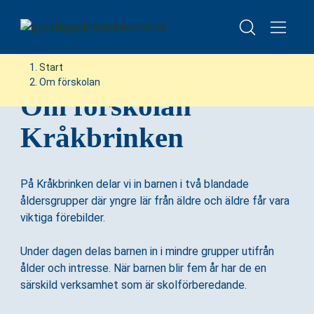
Besök oss – boka visning av förskolan
H
H
Start
o
o
Om förskolan
p
p
Om förskolan
p
p
Kråkbrinken
a
a
t
t
i
i
l
l
På Kråkbrinken delar vi in barnen i två blandade
l
l
åldersgrupper där yngre lär från äldre och äldre får vara
i
s
viktiga förebilder.
n
i
n
d
Under dagen delas barnen in i mindre grupper utifrån
e
f
ålder och intresse. När barnen blir fem år har de en
h
o
särskild verksamhet som är skolförberedande.
å
t