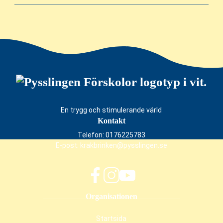
En trygg och stimulerande värld
Kontakt
Telefon:
0176225783
E-post:
krakbrinken@pysslingen.se
f
i
y
Organisationen
a
n
o
c
s
u
Startsida
e
t
t