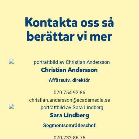
n
a
Kontakta oss så
s
i
berättar vi mer
n
y
t
t
f
Christian Andersson
ö
Affärsutv. direktör
n
s
070-754 92 86
t
christian.andersson@academedia.se
e
r
Sara Lindberg
)
Segmentsområdeschef
070-733 86 76