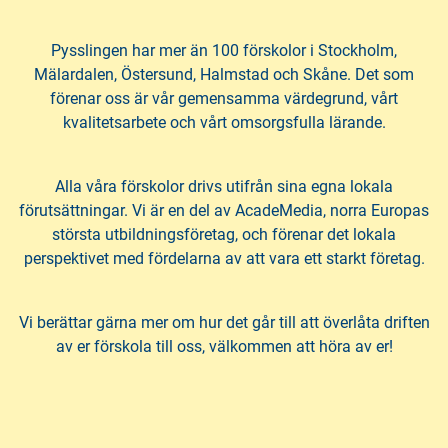
h
o
å
t
l
Pysslingen har mer än 100 förskolor i Stockholm,
l
Mälardalen, Östersund, Halmstad och Skåne. Det som
förenar oss är vår gemensamma värdegrund, vårt
kvalitetsarbete och vårt omsorgsfulla lärande.
Alla våra förskolor drivs utifrån sina egna lokala
förutsättningar. Vi är en del av AcadeMedia, norra Europas
största utbildningsföretag, och förenar det lokala
perspektivet med fördelarna av att vara ett starkt företag.
Vi berättar gärna mer om hur det går till att överlåta driften
av er förskola till oss, välkommen att höra av er!