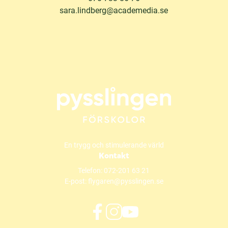
sara.lindberg@academedia.se
En trygg och stimulerande värld
Kontakt
Telefon:
072-201 63 21
E-post:
flygaren@pysslingen.se
f
i
y