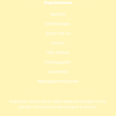
Organisationen
a
n
o
c
s
u
Startsida
e
t
t
b
a
u
Mitt Pysslingen
o
g
b
o
r
e
Arbeta med oss
k
a
(
(
m
ö
Kontakt
ö
(
p
Hitta förskola
p
ö
p
p
p
n
Personuppgifter
n
p
a
a
n
s
AcadeMedia
s
a
i
i
s
n
Tillgänglighetsredogörelse
n
i
y
y
n
t
t
y
t
t
t
f
Vi använder cookies för att mäta trafiken på hemsidan och för
f
t
ö
statistik. Informationen som samlas in är anonym.
ö
f
n