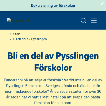
Boka visning av förskolan
H
H
Start
o
o
Bli en del av Pysslingen
p
p
p
p
Bli en del av Pysslingen
a
a
t
t
Förskolor
i
i
l
l
l
l
Funderar ni på att sälja er förskola? Varför inte bli en del av
i
s
Pysslingen Förskolor – Sveriges största och äldsta aktör
n
i
inom fristående förskolor? Ända sedan starten för över 30
n
d
år sedan har vi haft siktet inställt på att skapa den bästa
e
f
förskolan för alla barn.