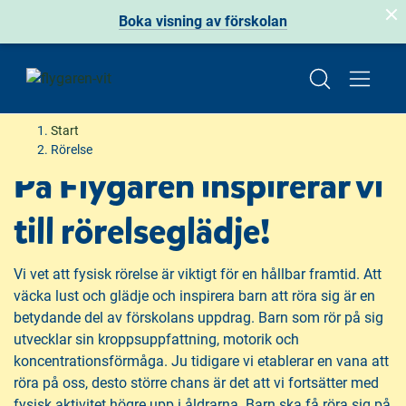
Boka visning av förskolan
H
H
Start
o
o
Rörelse
p
p
På Flygaren inspirerar vi
p
p
a
a
till rörelseglädje!
t
t
i
i
Vi vet att fysisk rörelse är viktigt för en hållbar framtid. Att
l
l
väcka lust och glädje och inspirera barn att röra sig är en
l
l
betydande del av förskolans uppdrag. Barn som rör på sig
i
s
utvecklar sin kroppsuppfattning, motorik och
n
i
koncentrationsförmåga. Ju tidigare vi etablerar en vana att
n
d
röra på oss, desto större chans är det att vi fortsätter med
e
f
fysisk aktivitet högre upp i åldrarna. Barn ska få röra sig på