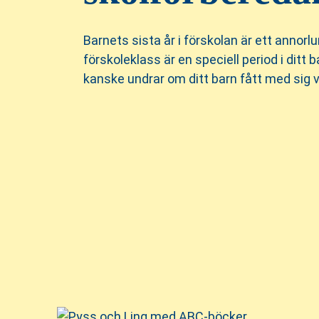
i
s
n
i
Barnets sista år i förskolan är ett annorl
n
d
förskoleklass är en speciell period i ditt
e
f
kanske undrar om ditt barn fått med sig va
h
o
å
t
l
l