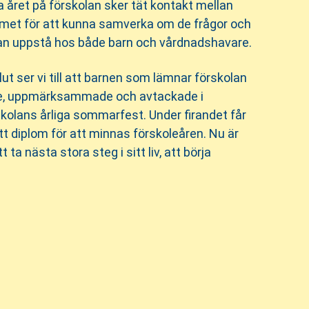
ta året på förskolan sker tät kontakt mellan
met för att kunna samverka om de frågor och
an uppstå hos både barn och vårdnadshavare.
ut ser vi till att barnen som lämnar förskolan
rade, uppmärksammade och avtackade i
olans årliga sommarfest. Under firandet får
tt diplom för att minnas förskoleåren. Nu är
t ta nästa stora steg i sitt liv, att börja