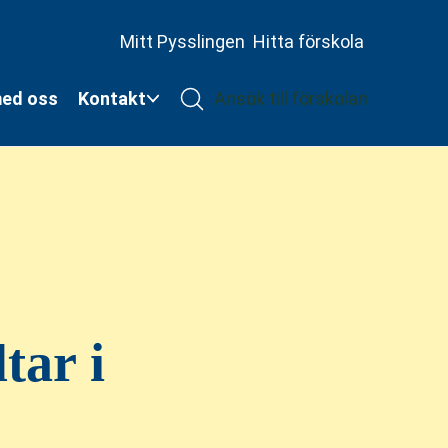
Mitt Pysslingen
Hitta förskola
med oss
Kontakt
Ansök till förskolan
tar i