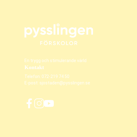
En trygg och stimulerande värld
Kontakt
Telefon:
072-219 74 50
E-post:
sjostaden@pysslingen.se
f
i
y
a
n
o
c
s
u
e
t
t
b
a
u