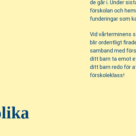
de går i. Under sis
förskolan och hem
funderingar som k
Vid vårterminens sl
blir ordentligt fi
samband med försk
ditt barn ta emot e
ditt barn redo för at
förskoleklass!
lika