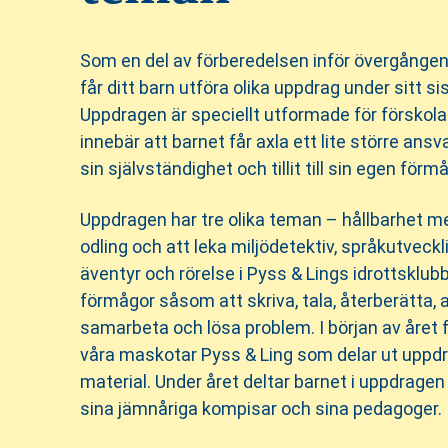
Som en del av förberedelsen inför övergången t
får ditt barn utföra olika uppdrag under sitt si
Uppdragen är speciellt utformade för förskol
innebär att barnet får axla ett lite större ansv
sin självständighet och tillit till sin egen förm
Uppdragen har tre olika teman – hållbarhet m
odling och att leka miljödetektiv, språkutvec
äventyr och rörelse i Pyss & Lings idrottsklubb
förmågor såsom att skriva, tala, återberätta,
samarbeta och lösa problem. I början av året få
våra maskotar Pyss & Ling som delar ut uppdr
material. Under året deltar barnet i uppdrag
sina jämnåriga kompisar och sina pedagoger.