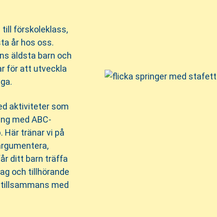
ill förskoleklass,
sta år hos oss.
ans äldsta barn och
ar för att utveckla
åga.
ed aktiviteter som
kling med ABC-
. Här tränar vi på
 argumentera,
r ditt barn träffa
ag och tillhörande
en tillsammans med