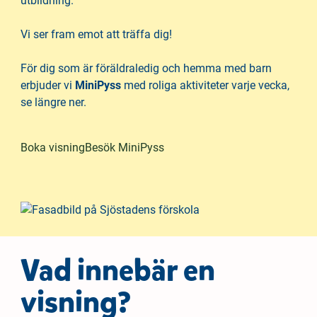
utbildning.
h
o
å
t
Vi ser fram emot att träffa dig!
l
l
För dig som är föräldraledig och hemma med barn
erbjuder vi
MiniPyss
med roliga aktiviteter varje vecka,
se längre ner.
Boka visning
Besök MiniPyss
Vad innebär en
visning?