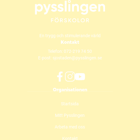
a
s
i
n
y
En trygg och stimulerande värld
t
Kontakt
t
Telefon:
072-219 74 50
f
E-post:
sjostaden@pysslingen.se
ö
n
s
f
i
y
t
Organisationen
a
n
o
e
c
s
u
r
Startsida
e
t
t
)
b
a
u
Mitt Pysslingen
o
g
b
o
r
e
Arbeta med oss
k
a
(
(
m
ö
Kontakt