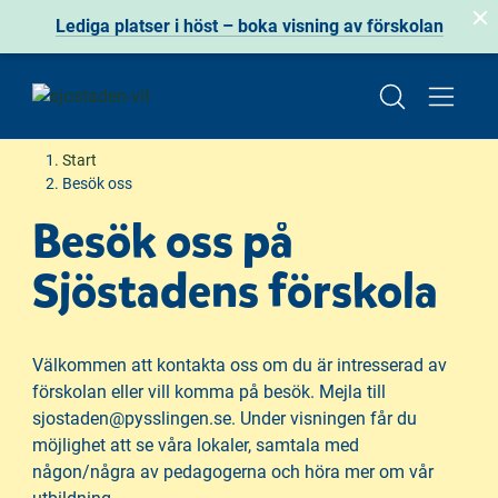
Lediga platser i höst – boka visning av förskolan
H
H
Start
o
o
Besök oss
p
p
Besök oss på
p
p
a
a
Sjöstadens förskola
t
t
i
i
l
l
Välkommen att kontakta oss om du är intresserad av
l
l
förskolan eller vill komma på besök. Mejla till
i
s
sjostaden@pysslingen.se. Under visningen får du
n
i
möjlighet att se våra lokaler, samtala med
n
d
någon/några av pedagogerna och höra mer om vår
e
f