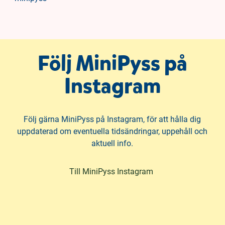
Följ MiniPyss på
Instagram
Följ gärna MiniPyss på Instagram, för att hålla dig
uppdaterad om eventuella tidsändringar, uppehåll och
aktuell info.
(
Till MiniPyss Instagram
ö
p
p
n