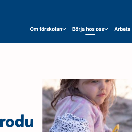
Lediga platser i höst – boka visning av förskolan
Om förskolan
Börja hos oss
Arbeta
trodu