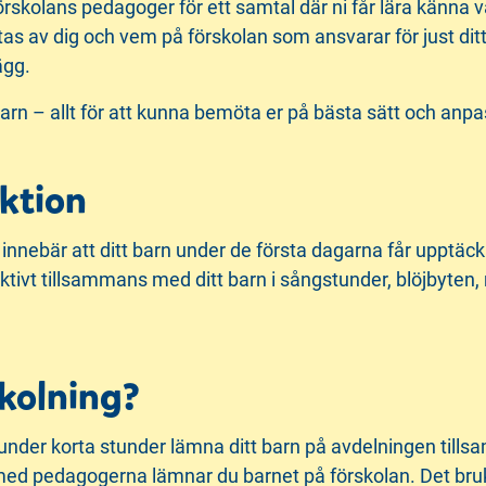
förskolans pedagoger för ett samtal där ni får lära känna
ntas av dig och vem på förskolan som ansvarar för just dit
ägg.
rn – allt för att kunna bemöta er på bästa sätt och anpa
uktion
et innebär att ditt barn under de första dagarna får upptä
ivt tillsammans med ditt barn i sångstunder, blöjbyten,
skolning?
du under korta stunder lämna ditt barn på avdelningen ti
med pedagogerna lämnar du barnet på förskolan. Det bruka