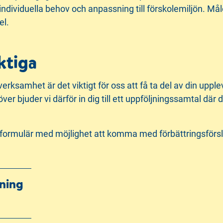
dividuella behov och anpassning till förskolemiljön. Måle
el.
ktiga
verksamhet är det viktigt för oss att få ta del av din upp
ver bjuder vi därför in dig till ett uppföljningssamtal dä
ågeformulär med möjlighet att komma med förbättringsförs
lning