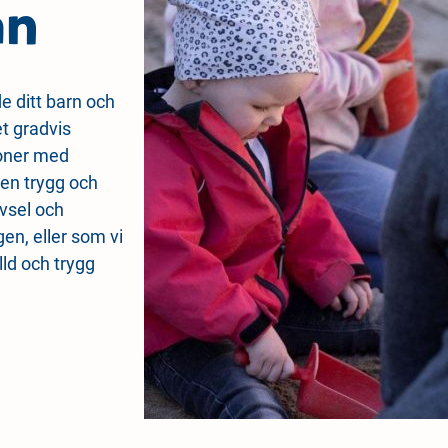
an
de ditt barn och
et gradvis
tioner med
 en trygg och
ivsel och
gen, eller som vi
lld och trygg