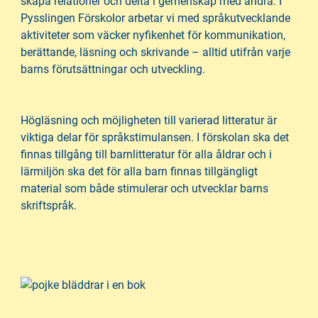
h
o
skapa relationer och delta i gemenskap med andra. I
å
t
Pysslingen Förskolor arbetar vi med språkutvecklande
l
aktiviteter som väcker nyfikenhet för kommunikation,
l
berättande, läsning och skrivande – alltid utifrån varje
barns förutsättningar och utveckling.
Högläsning och möjligheten till varierad litteratur är
viktiga delar för språkstimulansen. I förskolan ska det
finnas tillgång till barnlitteratur för alla åldrar och i
lärmiljön ska det för alla barn finnas tillgängligt
material som både stimulerar och utvecklar barns
skriftspråk.