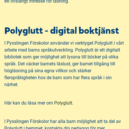
ett livslångt intresse för läsning.
Polyglutt - digital boktjänst
I Pysslingen Förskolor använder vi verktyget Polyglutt i vårt
arbete med barns språkutveckling. Polyglutt är ett digitalt
bibliotek som ger möjlighet att lyssna till böcker på olika
språk. Det väcker barnets läslust, ger barnet tillgång till
högläsning på sina egna villkor och stärker
flerspråkigheten hos de barn som har flera språk i sin
närhet.
(
Här kan du läsa mer om
Polyglutt
.
ö
p
I Pysslingen Förskolor har alla barn möjlighet att ta del av
p
Polyglutt i hemmet, kontakta din pedagog för mer