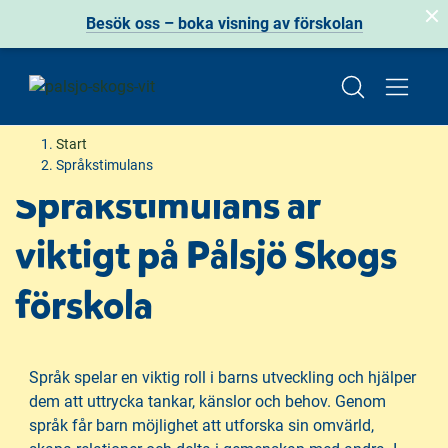
Besök oss – boka visning av förskolan
H
H
Start
o
o
Språkstimulans
p
p
Språkstimulans är
p
p
a
a
viktigt på Pålsjö Skogs
t
t
i
i
förskola
l
l
l
l
i
s
n
i
Språk spelar en viktig roll i barns utveckling och hjälper
n
d
dem att uttrycka tankar, känslor och behov. Genom
e
f
språk får barn möjlighet att utforska sin omvärld,