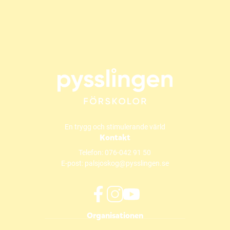
En trygg och stimulerande värld
Kontakt
Telefon:
076-042 91 50
E-post:
palsjoskog@pysslingen.se
f
i
y
Organisationen
a
n
o
c
s
u