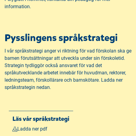
n
information.
a
s
i
n
Pysslingens språkstrategi
y
t
I vår språkstrategi anger vi riktning för vad förskolan ska ge
t
barnen förutsättningar att utveckla under sin förskoletid.
f
Strategin tydliggör också ansvaret för vad det
ö
språkutvecklande arbetet innebär för huvudman, rektorer,
n
ledningsteam, förskollärare och barnskötare. Ladda ner
s
språkstrategin nedan.
t
e
r
)
Läs vår språkstrategi
Ladda ner pdf