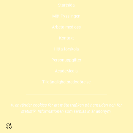
Startsida
e
t
t
b
a
u
Mitt Pysslingen
o
g
b
o
r
e
Arbeta med oss
k
a
(
(
m
ö
Kontakt
ö
(
p
Hitta förskola
p
ö
p
p
p
n
Personuppgifter
n
p
a
a
n
s
AcadeMedia
s
a
i
i
s
n
Tillgänglighetsredogörelse
n
i
y
y
n
t
t
y
t
t
t
f
Vi använder cookies för att mäta trafiken på hemsidan och för
f
t
ö
statistik. Informationen som samlas in är anonym.
ö
f
n
n
ö
s
s
n
t