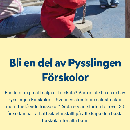
n
i
n
d
e
f
h
o
å
t
l
l
Bli en del av Pysslingen
Förskolor
Funderar ni på att sälja er förskola? Varför inte bli en del av
Pysslingen Förskolor – Sveriges största och äldsta aktör
inom fristående förskolor? Ända sedan starten för över 30
år sedan har vi haft siktet inställt på att skapa den bästa
förskolan för alla barn.