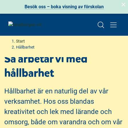
Besök oss – boka visning av förskolan
H
H
Start
o
o
Hållbarhet
p
p
Så arbetar vi med
p
p
a
a
hållbarhet
t
t
i
i
l
l
Hållbarhet är en naturlig del av vår
l
l
verksamhet. Hos oss blandas
i
s
n
i
kreativitet och lek med lärande och
n
d
omsorg, både om varandra och om vår
e
f