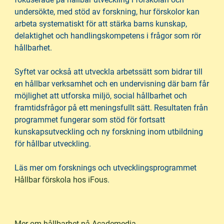
undersökte, med stöd av forskning, hur förskolor kan
arbeta systematiskt för att stärka barns kunskap,
delaktighet och handlingskompetens i frågor som rör
hållbarhet.
Syftet var också att utveckla arbetssätt som bidrar till
en hållbar verksamhet och en undervisning där barn får
möjlighet att utforska miljö, social hållbarhet och
framtidsfrågor på ett meningsfullt sätt. Resultaten från
programmet fungerar som stöd för fortsatt
kunskapsutveckling och ny forskning inom utbildning
för hållbar utveckling.
Läs mer om forsknings och utvecklingsprogrammet
(
Hållbar förskola hos iFous
.
ö
p
p
Mer om hållbarhet på Academedia