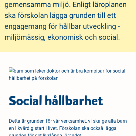
h
o
gemensamma miljö. Enligt läroplanen
å
t
ska förskolan lägga grunden till ett
l
l
engagemang för hållbar utveckling -
miljömässig, ekonomisk och social.
Social hållbarhet
Detta är grunden för vår verksamhet, vi ska ge alla barn
en likvärdig start i livet. Förskolan ska också lägga
grunden för det livslånga lärandet.