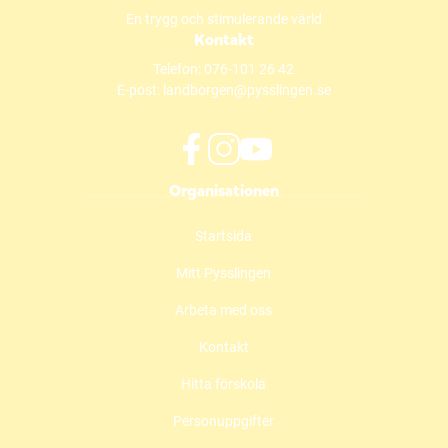
En trygg och stimulerande värld
Kontakt
Telefon:
076-101 26 42
E-post:
landborgen@pysslingen.se
f
i
y
Organisationen
a
n
o
c
s
u
Startsida
e
t
t
b
a
u
Mitt Pysslingen
o
g
b
o
r
e
Arbeta med oss
k
a
(
(
m
ö
Kontakt
ö
(
p
Hitta förskola
p
ö
p
p
p
n
Personuppgifter
n
p
a
a
n
s