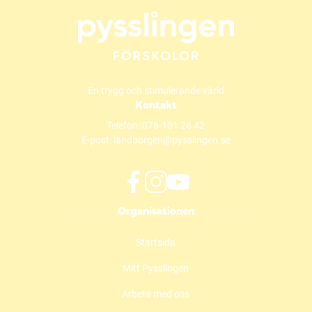
En trygg och stimulerande värld
Kontakt
Telefon:
076-101 26 42
E-post:
landborgen@pysslingen.se
f
i
y
Organisationen
a
n
o
c
s
u
Startsida
e
t
t
b
a
u
Mitt Pysslingen
o
g
b
o
r
e
Arbeta med oss
k
a
(