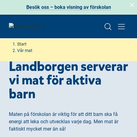
Besök oss – boka visning av förskolan
H
H
Start
o
o
Vår mat
p
p
Landborgen serverar
p
p
a
a
vi mat för aktiva
t
t
i
i
barn
l
l
l
l
i
s
Maten på förskolan är viktig för att ditt barn ska få
n
i
energi att leka och utvecklas varje dag. Men mat är
n
d
faktiskt mycket mer än så!
e
f