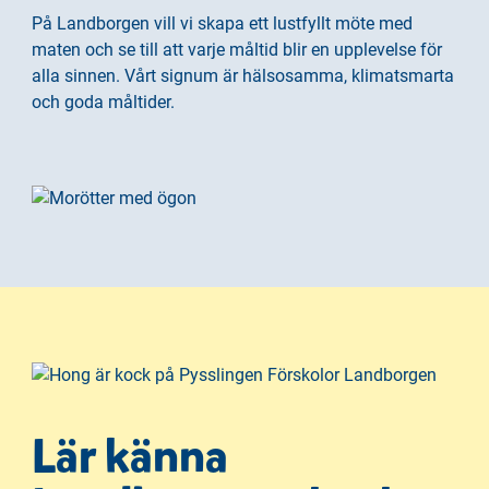
h
o
På Landborgen vill vi skapa ett lustfyllt möte med
å
t
maten och se till att varje måltid blir en upplevelse för
l
alla sinnen. Vårt signum är hälsosamma, klimatsmarta
l
och goda måltider.
Lär känna