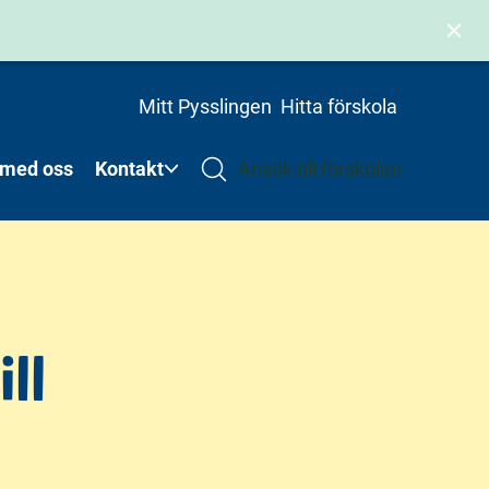
Mitt Pysslingen
Hitta förskola
 med oss
Kontakt
Ansök till förskolan
ll