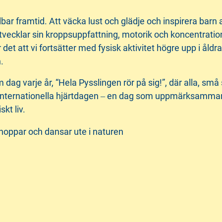
hållbar framtid. Att väcka lust och glädje och inspirera barn
tvecklar sin kroppsuppfattning, motorik och koncentration
det att vi fortsätter med fysisk aktivitet högre upp i åldra
n.
dag varje år, “Hela Pysslingen rör på sig!”, där alla, sm
ernationella hjärtdagen ‒ en dag som uppmärksammar fysi
kt liv.