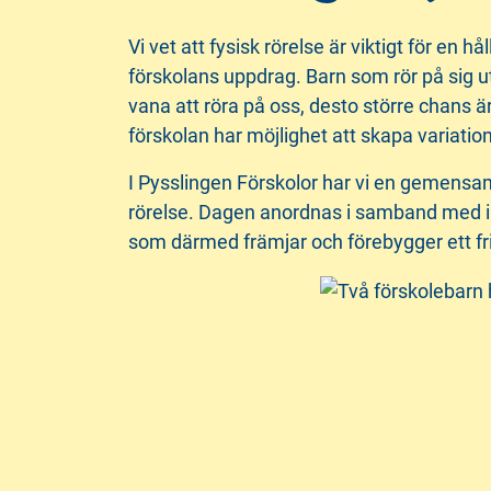
i
s
n
i
Vi vet att fysisk rörelse är viktigt för en 
n
d
förskolans uppdrag. Barn som rör på sig u
e
f
vana att röra på oss, desto större chans är 
h
o
förskolan har möjlighet att skapa variatio
å
t
I Pysslingen Förskolor har vi en gemensam 
l
rörelse. Dagen anordnas i samband med int
l
som därmed främjar och förebygger ett fris