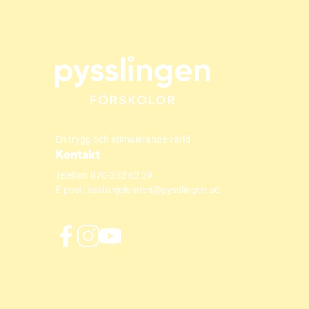
En trygg och stimulerande värld
Kontakt
Telefon:
070-352 62 39
E-post:
kastanjelunden@pysslingen.se
f
i
y
a
n
o
c
s
u
e
t
t