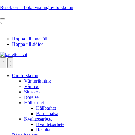
Besök oss – boka visning av förskolan
×
Hoppa till innehåll
Hoppa till sidfot
Om förskolan
Vår inriktning
Vår mat
Simskola
Rörelse
Hållbarhet
Hållbarhet
Barns hälsa
Kvalitetsarbete
Kvalitetsarbete
Resultat