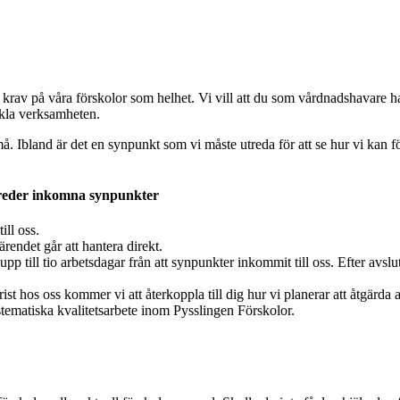
ga krav på våra förskolor som helhet. Vi vill att du som vårdnadshavare ha
eckla verksamheten.
 Ibland är det en synpunkt som vi måste utreda för att se hur vi kan för
utreder inkomna synpunkter
ill oss.
rendet går att hantera direkt.
pp till tio arbetsdagar från att synpunkter inkommit till oss. Efter avs
 hos oss kommer vi att återkoppla till dig hur vi planerar att åtgärda ak
stematiska kvalitetsarbete inom Pysslingen Förskolor.