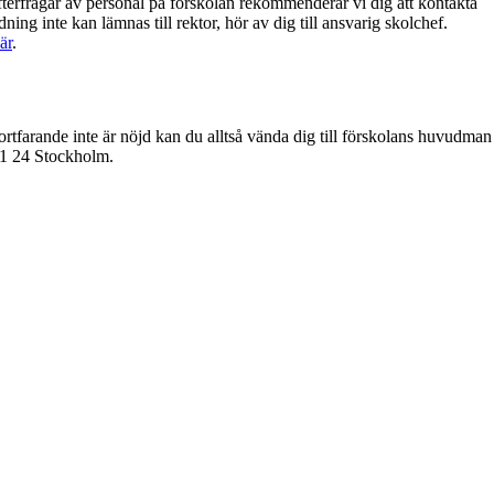
efterfrågar av personal på förskolan rekommenderar vi dig att kontakta
ing inte kan lämnas till rektor, hör av dig till ansvarig skolchef.
är
.
ortfarande inte är nöjd kan du alltså vända dig till förskolans huvudman
101 24 Stockholm.