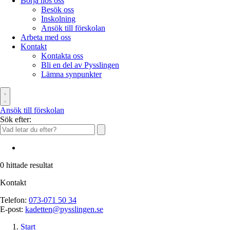
Börja hos oss
Besök oss
Inskolning
Ansök till förskolan
Arbeta med oss
Kontakt
Kontakta oss
Bli en del av Pysslingen
Lämna synpunkter
Ansök till förskolan
Sök efter:
0
hittade resultat
Kontakt
Telefon:
073-071 50 34
E-post:
kadetten@pysslingen.se
Start