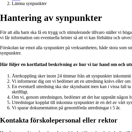
Lämna synpunkter
Hantering av synpunkter
För att alla barn ska få en trygg och stimulerande tillvaro ställer vi hö
vi får information om eventuella brister så att vi kan förbättra och utv
Förskolan tar emot alla synpunkter på verksamheten, både stora som små.
synpunkter.
Här följer en kortfattad beskrivning av hur vi tar hand om och 
Återkoppling sker inom 24 timmar från att synpunkter inkommit t
Vi informerar dig om vi bedömer att en utredning krävs eller om ä
En eventuell utredning ska ske skyndsamt men kan i vissa fall ta u
skriftligt.
Om vi, genom utredningen, bedömer att det har uppstått någon brist
Utredningar kopplat till inkomna synpunkter är en del av vårt sy
Vi sparar dokumentation på genomförda utredningar i 5 år.
Kontakta förskolepersonal eller rektor