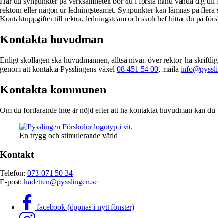
Har du synpunkter på verksamheten bör du i första hand vända dig till f
rektorn eller någon ur ledningsteamet. Synpunkter kan lämnas på flera sä
Kontaktuppgifter till rektor, ledningsteam och skolchef hittar du på f
Kontakta huvudman
Enligt skollagen ska huvudmannen, alltså nivån över rektor, ha skriftli
genom att kontakta Pysslingens växel
08-451 54 00
, maila
info@pyssli
Kontakta kommunen
Om du fortfarande inte är nöjd efter att ha kontaktat huvudman kan du 
En trygg och stimulerande värld
Kontakt
Telefon:
073-071 50 34
E-post:
kadetten@pysslingen.se
facebook (öppnas i nytt fönster)