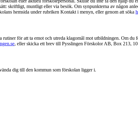
örskolan eller aktuell förskolepersonal. Skulle du inte få den hjälp du 
tt: skriftligt, muntligt eller via besök. Om synpunkterna av någon anledn
örskolans hemsida under rubriken Kontakt i menyn, eller genom att söka
h
ga rutiner för att ta emot och utreda klagomål mot utbildningen. Om du f
ngen.se
, eller skicka ett brev till Pysslingen Förskolor AB, Box 213, 
vända dig till den kommun som förskolan ligger i.