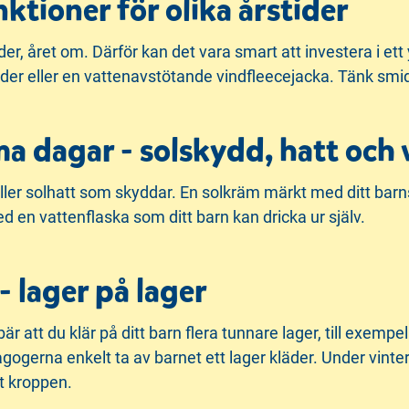
nktioner för olika årstider
äder, året om. Därför kan det vara smart att investera i ett 
er eller en vattenavstötande vindfleecejacka. Tänk smidi
ma dagar - solskydd, hatt och 
eller solhatt som skyddar. En solkräm märkt med ditt barn
d en vattenflaska som ditt barn kan dricka ur själv.
 lager på lager
är att du klär på ditt barn flera tunnare lager, till exempel
gogerna enkelt ta av barnet ett lager kläder. Under vinter
t kroppen.