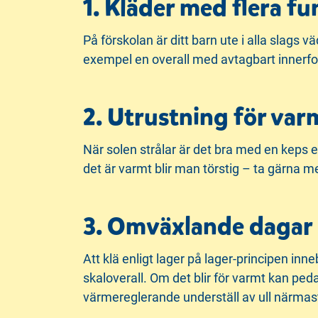
1. Kläder med flera fu
På förskolan är ditt barn ute i alla slags v
exempel en overall med avtagbart innerfod
2. Utrustning för var
När solen strålar är det bra med en keps 
det är varmt blir man törstig – ta gärna me
3. Omväxlande dagar -
Att klä enligt lager på lager-principen inneb
skaloverall. Om det blir för varmt kan peda
värmereglerande underställ av ull närmas