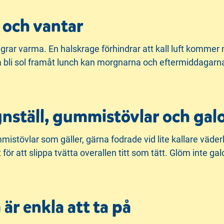
a och vantar
ingrar varma. En halskrage förhindrar att kall luft kommer
bli sol framåt lunch kan morgnarna och eftermiddagarna va
gnställ, gummistövlar och ga
stövlar som gäller, gärna fodrade vid lite kallare väderle
 för att slippa tvätta overallen titt som tätt. Glöm inte gal
är enkla att ta på