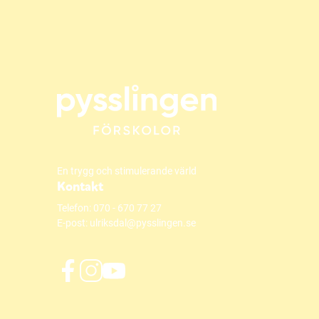
En trygg och stimulerande värld
Kontakt
Telefon:
070 - 670 77 27
E-post:
ulriksdal@pysslingen.se
f
i
y
a
n
o
c
s
u