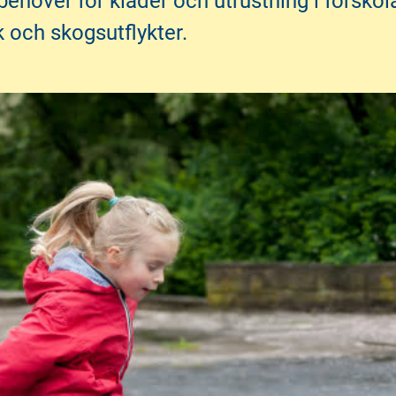
behöver för kläder och utrustning i förskol
 och skogsutflykter.