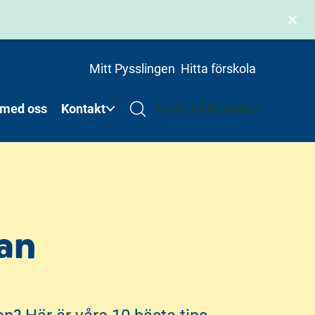
Mitt Pysslingen
Hitta förskola
 med oss
Kontakt
Ansök till förskolan
lan