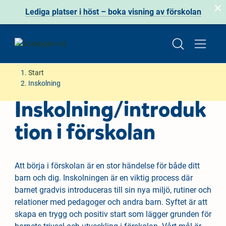
Lediga platser i höst – boka visning av förskolan
H
H
Start
o
o
Inskolning
p
p
Inskolning/introduk
p
p
a
a
tion i förskolan
t
t
i
i
l
l
Att börja i förskolan är en stor händelse för både ditt
l
l
barn och dig. Inskolningen är en viktig process där
i
s
barnet gradvis introduceras till sin nya miljö, rutiner och
n
i
relationer med pedagoger och andra barn. Syftet är att
n
d
skapa en trygg och positiv start som lägger grunden för
e
f