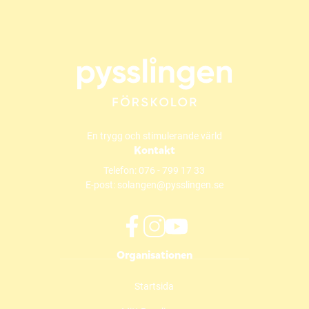
En trygg och stimulerande värld
Kontakt
Telefon:
076 - 799 17 33
E-post:
solangen@pysslingen.se
f
i
y
Organisationen
a
n
o
c
s
u
Startsida
e
t
t
b
a
u