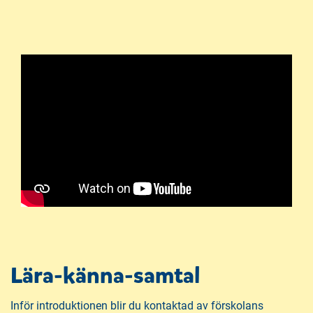
Lära-känna-samtal
Inför introduktionen blir du kontaktad av förskolans