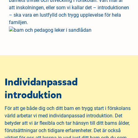
barnets trivsel och utveckling i förskolan. Vårt mål är
h
o
att inskolningen, eller som vi kallar det – introduktionen
å
t
– ska vara en lustfylld och trygg upplevelse för hela
l
familjen.
l
Individanpassad
introduktion
För att ge både dig och ditt barn en trygg start i förskolans
värld arbetar vi med individanpassad introduktion. Det
betyder att vi är flexibla och tar hänsyn till ditt barns ålder,
förutsättningar och tidigare erfarenheter. Det är också
viktigt för oss att lyssna in vad just ditt barn och du som