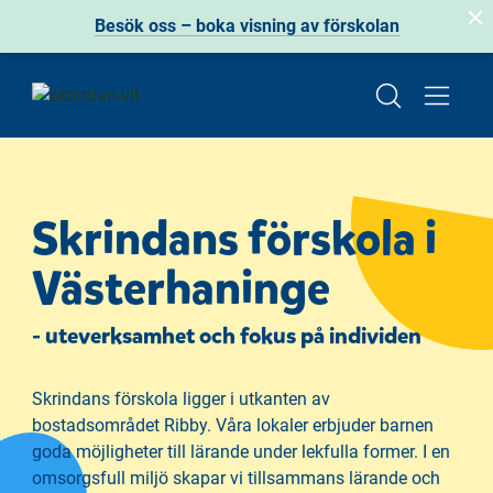
Besök oss – boka visning av förskolan
H
H
o
o
p
p
Skrindans förskola i
p
p
a
a
Västerhaninge
t
t
i
i
- uteverksamhet och fokus på individen
l
l
l
l
i
s
Skrindans förskola ligger i utkanten av
n
i
bostadsområdet Ribby. Våra lokaler erbjuder barnen
n
d
goda möjligheter till lärande under lekfulla former. I en
e
f
omsorgsfull miljö skapar vi tillsammans lärande och