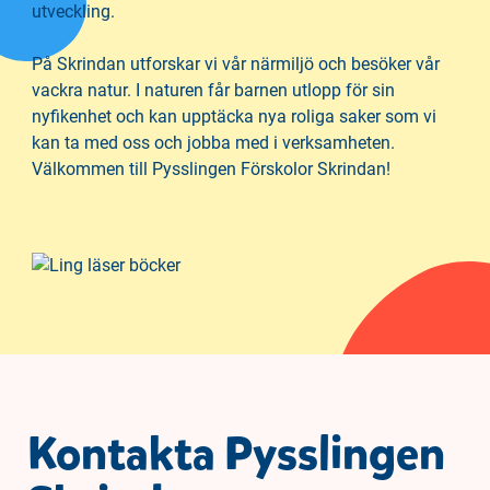
h
o
utveckling.
å
t
l
På Skrindan utforskar vi vår närmiljö och besöker vår
l
vackra natur. I naturen får barnen utlopp för sin
nyfikenhet och kan upptäcka nya roliga saker som vi
kan ta med oss och jobba med i verksamheten.
Välkommen till Pysslingen Förskolor Skrindan!
Kontakta Pysslingen