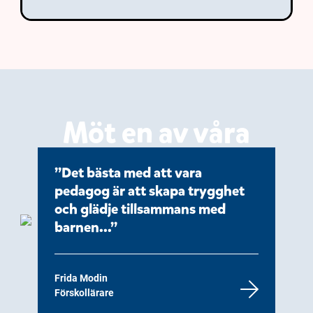
Möt en av våra
pedagoger
Det bästa med att vara
pedagog är att skapa trygghet
och glädje tillsammans med
barnen...
Frida Modin
Förskollärare