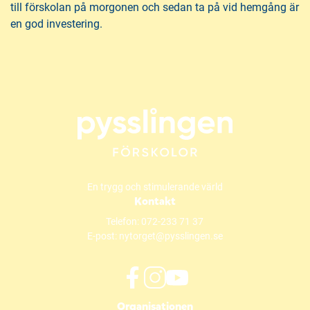
till förskolan på morgonen och sedan ta på vid hemgång är
en god investering.
En trygg och stimulerande värld
Kontakt
Telefon:
072-233 71 37
E-post:
nytorget@pysslingen.se
f
i
y
Organisationen
a
n
o