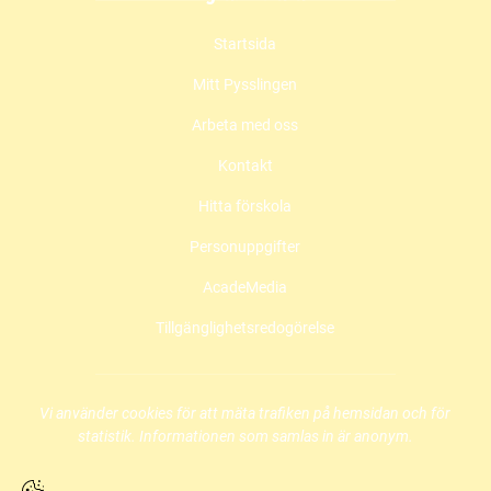
c
s
u
Startsida
e
t
t
b
a
u
Mitt Pysslingen
o
g
b
o
r
e
Arbeta med oss
k
a
(
(
m
ö
Kontakt
ö
(
p
Hitta förskola
p
ö
p
p
p
n
Personuppgifter
n
p
a
a
n
s
AcadeMedia
s
a
i
i
s
n
Tillgänglighetsredogörelse
n
i
y
y
n
t
t
y
t
t
t
f
Vi använder cookies för att mäta trafiken på hemsidan och för
f
t
ö
statistik. Informationen som samlas in är anonym.
ö
f
n
n
ö
s