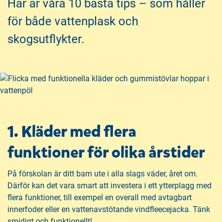
e
f
Här är våra 10 bästa tips – som håller
h
o
för både vattenplask och
å
t
l
skogsutflykter.
l
1. Kläder med flera
funktioner för olika årstider
På förskolan är ditt barn ute i alla slags väder, året om.
Därför kan det vara smart att investera i ett ytterplagg med
flera funktioner, till exempel en overall med avtagbart
innerfoder eller en vattenavstötande vindfleecejacka. Tänk
smidigt och funktionellt!