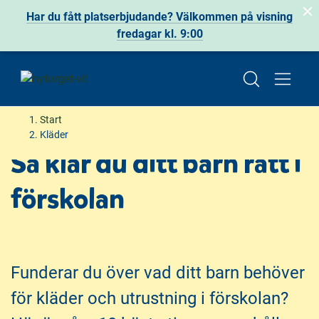
Har du fått platserbjudande? Välkommen på visning
fredagar kl. 9:00
H
H
Start
o
o
Kläder
p
p
Så klär du ditt barn rätt i
p
p
a
a
förskolan
t
t
i
i
l
l
l
l
i
s
Funderar du över vad ditt barn behöver
n
i
för kläder och utrustning i förskolan?
n
d