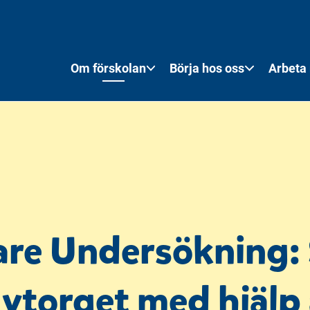
dagar kl. 9:00
Om förskolan
Börja hos oss
Arbeta
re Undersökning: 
Nytorget med hjälp