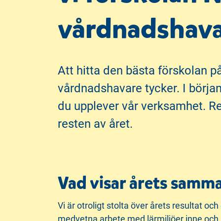
i
s
vårdnadshava
n
i
n
d
e
f
h
o
Att hitta den bästa förskolan p
å
t
vårdnadshavare tycker. I börja
l
du upplever vår verksamhet. Res
l
resten av året.
Vad visar årets samma
Vi är otroligt stolta över årets resultat o
medvetna arbete med lärmiljöer inne och ut