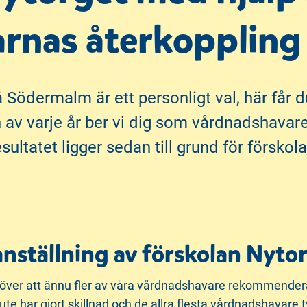
rnas återkoppling
å Södermalm är ett personligt val, här får 
n av varje år ber vi dig som vårdnadshavar
ultatet ligger sedan till grund för försko
nställning av förskolan Nyto
ch över att ännu fler av våra vårdnadshavare rekommenderar 
e har gjort skillnad och de allra flesta vårdnadshavare ty