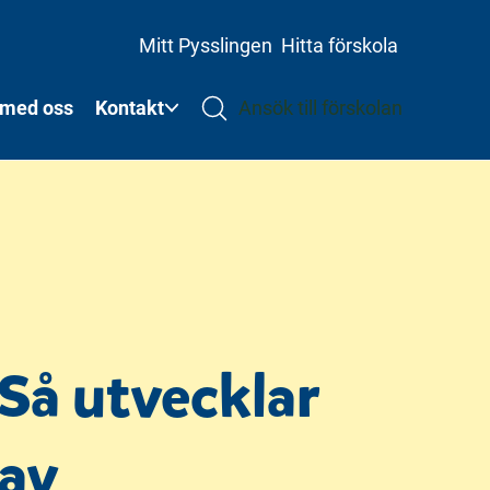
Mitt Pysslingen
Hitta förskola
 med oss
Kontakt
Ansök till förskolan
Så utvecklar
 av