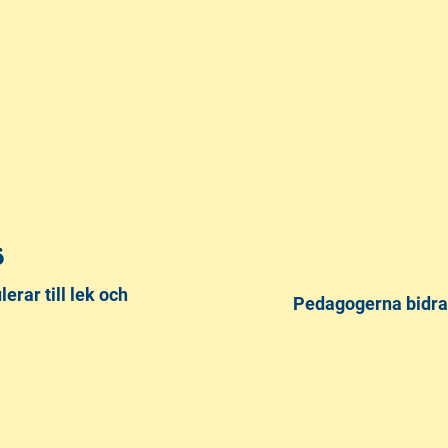
ö
rar till lek och
Pedagogerna bidrar 