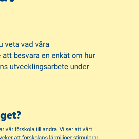
du veta vad våra
e att besvara en enkät om hur
lans utvecklingsarbete under
rget?
vår förskola till andra. Vi ser att vårt
cker att förskolans lärmiljöer stimulerar