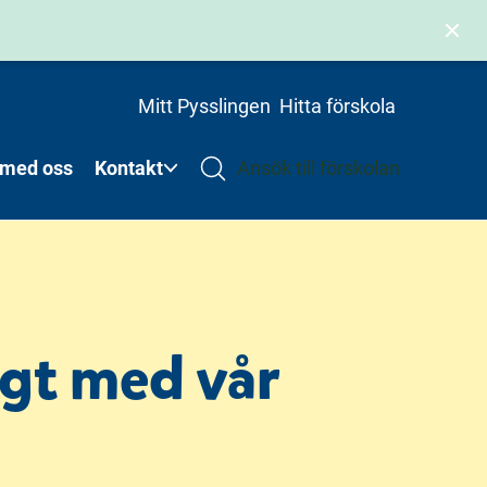
Mitt Pysslingen
Hitta förskola
 med oss
Kontakt
Ansök till förskolan
igt med vår