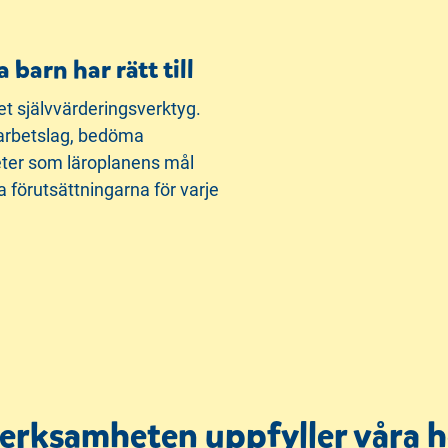
 barn har rätt till
t självvärderingsverktyg.
arbetslag, bedöma
teter som läroplanens mål
ta förutsättningarna för varje
 verksamheten uppfyller våra h