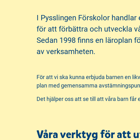
i
s
n
i
I Pysslingen Förskolor handlar
n
d
för att förbättra och utveckla v
e
f
h
o
Sedan 1998 finns en läroplan fö
å
t
av verksamheten.
l
l
För att vi ska kunna erbjuda barnen en lik
plan med gemensamma avstämningspunkter. 
Det hjälper oss att se till att våra barn f
Våra verktyg för att 