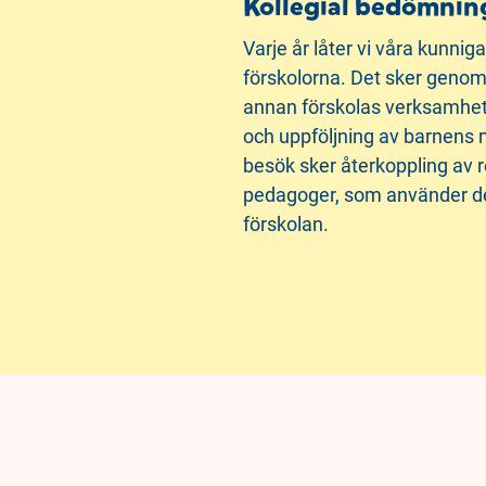
Kollegial bedömnin
Varje år låter vi våra kunnig
förskolorna. Det sker genom 
annan förskolas verksamhet, 
och uppföljning av barnens mö
besök sker återkoppling av re
pedagoger, som använder den 
förskolan.