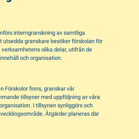
mförs interngranskning av samtliga
tt utsedda granskare besöker förskolan för
 verksamhetens olika delar, utifrån de
innehåll och organisation.
 Förskolor finns, granskar vår
ande tillsyner med uppföljning av våra
rganisation. I tillsynen synliggörs och
utvecklingsområde. Åtgärder planeras där