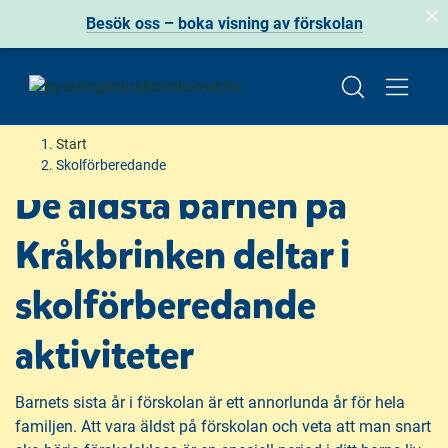
Besök oss – boka visning av förskolan
H
H
Start
o
o
Skolförberedande
p
p
De äldsta barnen på
p
p
a
a
Kråkbrinken deltar i
t
t
i
i
skolförberedande
l
l
l
l
aktiviteter
i
s
n
i
n
d
Barnets sista år i förskolan är ett annorlunda år för hela
e
f
familjen. Att vara äldst på förskolan och veta att man snart