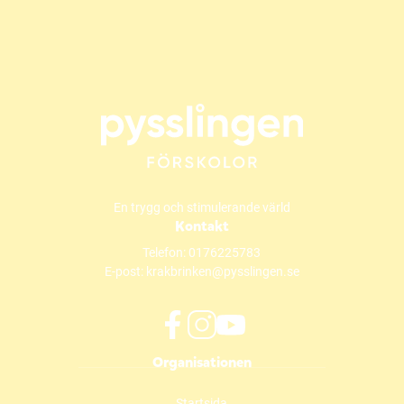
En trygg och stimulerande värld
Kontakt
Telefon:
0176225783
E-post:
krakbrinken@pysslingen.se
f
i
y
Organisationen
a
n
o
c
s
u
Startsida