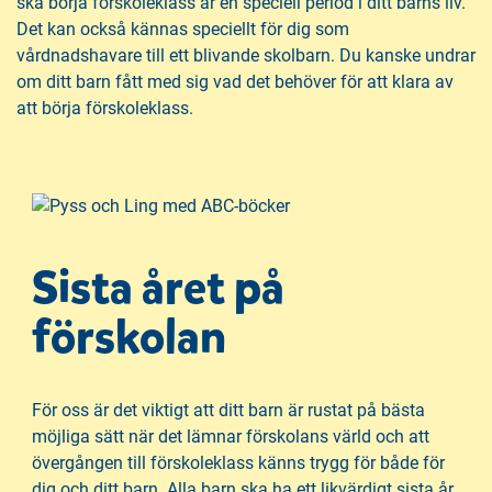
h
o
ska börja förskoleklass är en speciell period i ditt barns liv.
å
t
Det kan också kännas speciellt för dig som
l
vårdnadshavare till ett blivande skolbarn. Du kanske undrar
l
om ditt barn fått med sig vad det behöver för att klara av
att börja förskoleklass.
Sista året på
förskolan
För oss är det viktigt att ditt barn är rustat på bästa
möjliga sätt när det lämnar förskolans värld och att
övergången till förskoleklass känns trygg för både för
dig och ditt barn. Alla barn ska ha ett likvärdigt sista år