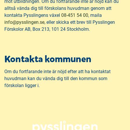
mot utbildningen. Om du fortfarande inte är nöjd kan du
alltså vända dig till förskolans huvudman genom att
kontakta Pysslingens växel
08-451 54 00
, maila
(
info@pysslingen.se
, eller skicka ett brev till Pysslingen
ö
Förskolor AB, Box 213, 101 24 Stockholm.
p
p
n
Kontakta kommunen
a
s
i
Om du fortfarande inte är nöjd efter att ha kontaktat
n
huvudman kan du vända dig till den kommun som
y
förskolan ligger i.
t
t
f
ö
n
s