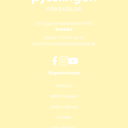
t
e
r
)
En trygg och stimulerande värld
Kontakt
Telefon:
070-335 66 74
E-post:
hovslagaren@pysslingen.se
f
i
y
Organisationen
a
n
o
c
s
u
Startsida
e
t
t
b
a
u
Mitt Pysslingen
o
g
b
o
r
e
Arbeta med oss
k
a
(
(
m
ö
Kontakt
ö
(
p
Hitta förskola
p
ö
p