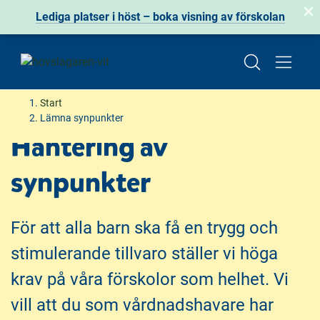
Lediga platser i höst – boka visning av förskolan
H
H
Start
o
o
Lämna synpunkter
p
p
Hantering av
p
p
a
a
synpunkter
t
t
i
i
l
l
För att alla barn ska få en trygg och
l
l
stimulerande tillvaro ställer vi höga
i
s
n
i
krav på våra förskolor som helhet. Vi
n
d
vill att du som vårdnadshavare har
e
f