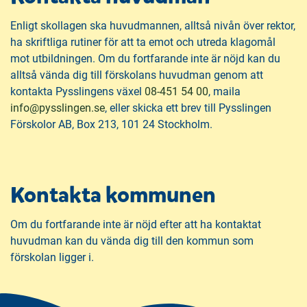
Enligt skollagen ska huvudmannen, alltså nivån över rektor,
ha skriftliga rutiner för att ta emot och utreda klagomål
mot utbildningen. Om du fortfarande inte är nöjd kan du
alltså vända dig till förskolans huvudman genom att
kontakta Pysslingens växel
08-451 54 00
, maila
(
info@pysslingen.se
, eller skicka ett brev till Pysslingen
ö
Förskolor AB, Box 213, 101 24 Stockholm.
p
p
n
Kontakta kommunen
a
s
i
Om du fortfarande inte är nöjd efter att ha kontaktat
n
huvudman kan du vända dig till den kommun som
y
förskolan ligger i.
t
t
f