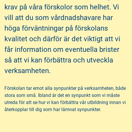
n
i
krav på våra förskolor som helhet. Vi
n
d
vill att du som vårdnadshavare har
e
f
h
o
höga förväntningar på förskolans
å
t
kvalitet och därför är det viktigt att vi
l
l
får information om eventuella brister
så att vi kan förbättra och utveckla
verksamheten.
Förskolan tar emot alla synpunkter på verksamheten, både
stora som små. Ibland är det en synpunkt som vi måste
utreda för att se hur vi kan förbättra vår utbildning innan vi
återkopplar till dig som har lämnat synpunkter.