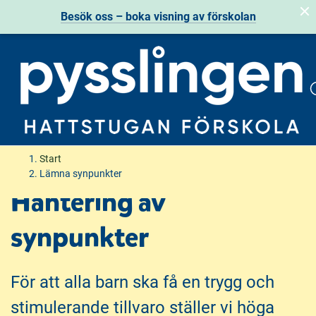
Besök oss – boka visning av förskolan
H
H
Start
o
o
Lämna synpunkter
p
p
Hantering av
p
p
a
a
synpunkter
t
t
i
i
l
l
För att alla barn ska få en trygg och
l
l
stimulerande tillvaro ställer vi höga
i
s