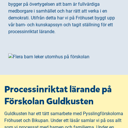
n
i
bygger på övertygelsen att barn är fullvärdiga
n
d
medborgare i samhället och har rätt att verka i en
e
f
demokrati. Utifrån detta har vi på Fröhuset byggt upp
h
o
vår barn- och kunskapssyn och tagit ställning för ett
å
t
processinriktat lärande.
l
l
Processinriktat lärande på
Förskolan Guldkusten
Guldkusten har ett tätt samarbete med Pysslingförskolorna
Fröhuset och Bikupan. Under ett läsår samlar vi på oss allt
som vi processat med barnen och familjerna. Under en