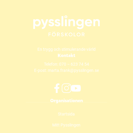
En trygg och stimulerande värld
Kontakt
Telefon:
070 – 623 74 54
E-post:
marta.frank@pysslingen.se
f
i
y
Organisationen
a
n
o
c
s
u
Startsida
e
t
t
b
a
u
Mitt Pysslingen
o
g
b
o
r
e