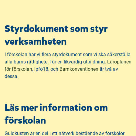
Styrdokument som styr
verksamheten
I förskolan har vi flera styrdokument som vi ska säkerställa
alla barns rättigheter för en likvärdig utbildning.
Läroplanen
(
(
för förskolan
, lpfö18, och
Barnkonventionen
är två av
ö
ö
dessa.
p
p
p
p
n
n
Läs mer information om
a
a
s
s
förskolan
i
i
n
n
Guldkusten är en del i ett nätverk bestående av förskolor
y
y