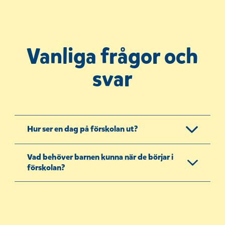
e
r
)
Vanliga frågor och
svar
Hur ser en dag på förskolan ut?
Vad behöver barnen kunna när de börjar i
förskolan?