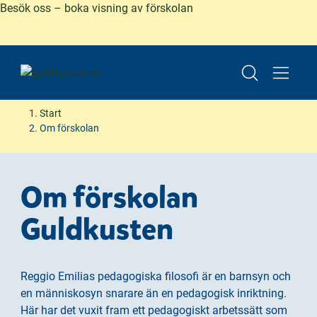
Besök oss – boka visning av förskolan
Start
Om förskolan
H
H
o
o
Om förskolan
p
p
p
p
Guldkusten
a
a
t
t
i
i
l
l
Reggio Emilias pedagogiska filosofi är en barnsyn och
l
l
en människosyn snarare än en pedagogisk inriktning.
i
s
Här har det vuxit fram ett pedagogiskt arbetssätt som