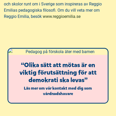
och skolor runt om i Sverige som inspireras av Reggio
t
t
Emilias pedagogiska filosofi. Om du vill veta mer om
t
t
(
Reggio Emilia, besök
www.reggioemilia.se
f
f
ö
ö
ö
p
n
n
p
s
s
n
t
t
a
e
e
s
r
r
i
)
)
“Olika sätt att mötas är en
n
viktig förutsättning för att
y
demokrati ska levas”
t
t
Läs mer om vår kontakt med dig som
f
vårdnadshavare
ö
n
s
t