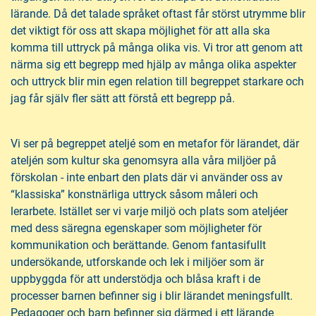
lärande. Då det talade språket oftast får störst utrymme blir
det viktigt för oss att skapa möjlighet för att alla ska
komma till uttryck på många olika vis. Vi tror att genom att
närma sig ett begrepp med hjälp av många olika aspekter
och uttryck blir min egen relation till begreppet starkare och
jag får själv fler sätt att förstå ett begrepp på.
Vi ser på begreppet ateljé som en metafor för lärandet, där
ateljén som kultur ska genomsyra alla våra miljöer på
förskolan - inte enbart den plats där vi använder oss av
“klassiska” konstnärliga uttryck såsom måleri och
lerarbete. Istället ser vi varje miljö och plats som ateljéer
med dess säregna egenskaper som möjligheter för
kommunikation och berättande. Genom fantasifullt
undersökande, utforskande och lek i miljöer som är
uppbyggda för att understödja och blåsa kraft i de
processer barnen befinner sig i blir lärandet meningsfullt.
Pedagoger och barn befinner sig därmed i ett lärande