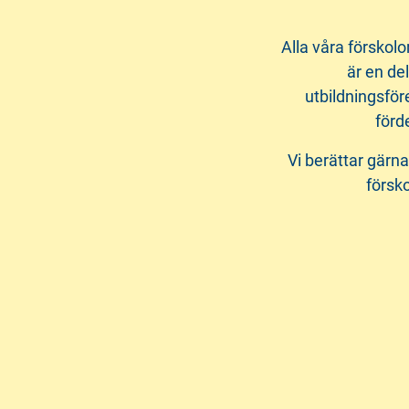
Alla våra förskolo
är en de
utbildningsför
förd
Vi berättar gärna
försko