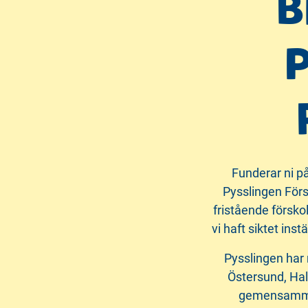
B
P
Funderar ni på 
Pysslingen Förs
fristående försko
vi haft siktet inst
Pysslingen har 
Östersund, Hal
gemensamma 