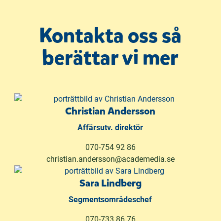
n
a
Kontakta oss så
s
i
berättar vi mer
n
y
t
t
f
Christian Andersson
ö
Affärsutv. direktör
n
s
070-754 92 86
t
christian.andersson@academedia.se
e
r
Sara Lindberg
)
Segmentsområdeschef
070-733 86 76