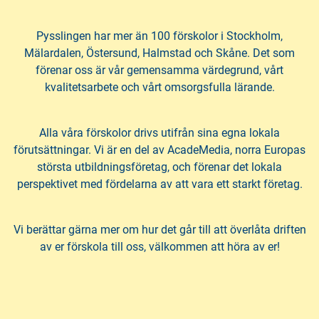
h
o
å
t
l
Pysslingen har mer än 100 förskolor i Stockholm,
l
Mälardalen, Östersund, Halmstad och Skåne. Det som
förenar oss är vår gemensamma värdegrund, vårt
kvalitetsarbete och vårt omsorgsfulla lärande.
Alla våra förskolor drivs utifrån sina egna lokala
förutsättningar. Vi är en del av AcadeMedia, norra Europas
största utbildningsföretag, och förenar det lokala
perspektivet med fördelarna av att vara ett starkt företag.
Vi berättar gärna mer om hur det går till att överlåta driften
av er förskola till oss, välkommen att höra av er!