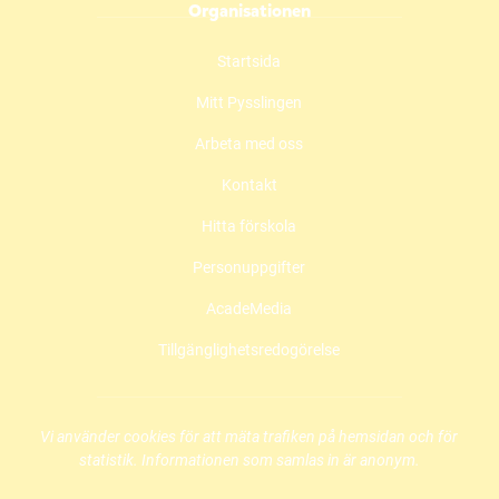
Organisationen
a
n
o
c
s
u
Startsida
e
t
t
b
a
u
Mitt Pysslingen
o
g
b
o
r
e
Arbeta med oss
k
a
(
(
m
ö
Kontakt
ö
(
p
Hitta förskola
p
ö
p
p
p
n
Personuppgifter
n
p
a
a
n
s
AcadeMedia
s
a
i
i
s
n
Tillgänglighetsredogörelse
n
i
y
y
n
t
t
y
t
t
t
f
Vi använder cookies för att mäta trafiken på hemsidan och för
f
t
ö
statistik. Informationen som samlas in är anonym.
ö
f
n