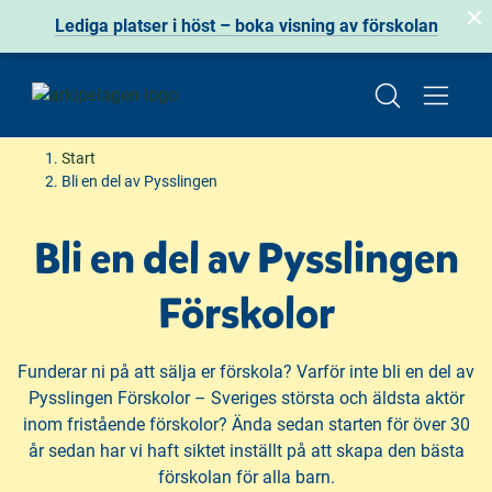
Lediga platser i höst
– boka visning av förskolan
H
H
Start
o
o
Bli en del av Pysslingen
p
p
p
p
Bli en del av Pysslingen
a
a
t
t
Förskolor
i
i
l
l
l
l
Funderar ni på att sälja er förskola? Varför inte bli en del av
i
s
Pysslingen Förskolor – Sveriges största och äldsta aktör
n
i
inom fristående förskolor? Ända sedan starten för över 30
n
d
år sedan har vi haft siktet inställt på att skapa den bästa
e
f
förskolan för alla barn.