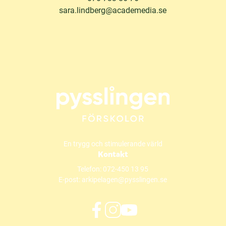
sara.lindberg@academedia.se
En trygg och stimulerande värld
Kontakt
Telefon:
072-450 13 95
E-post:
arkipelagen@pysslingen.se
f
i
y