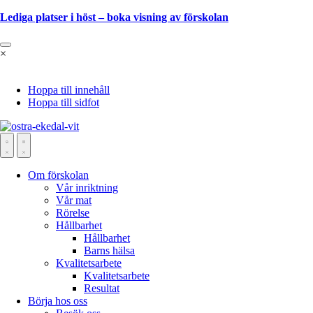
Lediga platser i höst – boka visning av förskolan
×
Hoppa till innehåll
Hoppa till sidfot
Om förskolan
Vår inriktning
Vår mat
Rörelse
Hållbarhet
Hållbarhet
Barns hälsa
Kvalitetsarbete
Kvalitetsarbete
Resultat
Börja hos oss