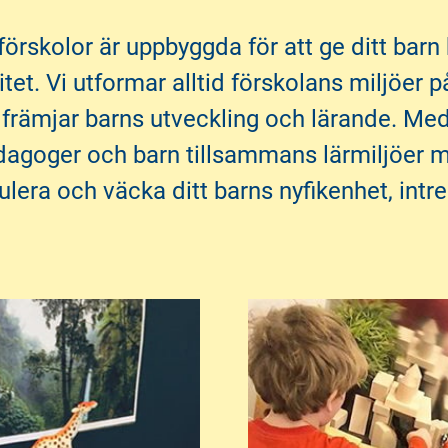
förskolor är uppbyggda för att ge ditt barn
itet. Vi utformar alltid förskolans miljöer p
rämjar barns utveckling och lärande. Med
agoger och barn tillsammans lärmiljöer m
timulera och väcka ditt barns nyfikenhet, in