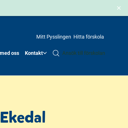
Mitt Pysslingen
Hitta förskola
 med oss
Kontakt
Ansök till förskolan
 Ekedal