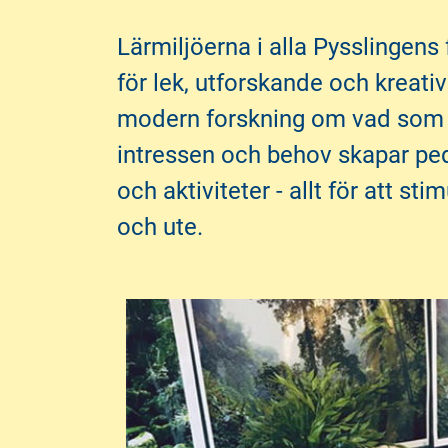
l
l
Lärmiljöerna i alla Pysslingens 
l
l
i
s
för lek, utforskande och kreativ
n
i
modern forskning om vad som f
n
d
intressen och behov skapar ped
e
f
h
o
och aktiviteter - allt för att s
å
t
och ute.
l
l