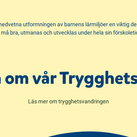
medvetna utformningen av barnens lärmiljöer en viktig del
n må bra, utmanas och utvecklas under hela sin förskoleti
å om vår Trygghet
Läs mer om trygghetsvandringen