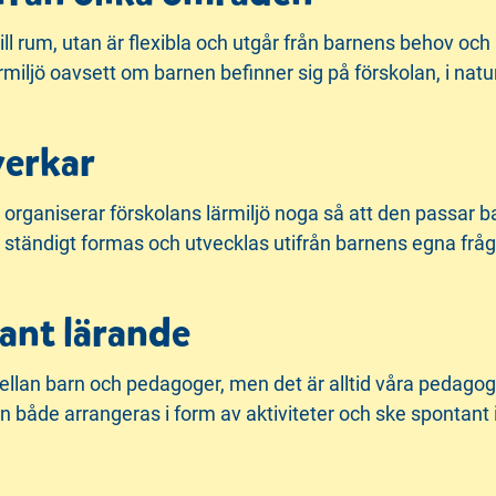
till rum, utan är flexibla och utgår från barnens behov o
lärmiljö oavsett om barnen befinner sig på förskolan, i nat
verkar
rganiserar förskolans lärmiljö noga så att den passar ba
a ständigt formas och utvecklas utifrån barnens egna fråg
ant lärande
mellan barn och pedagoger, men det är alltid våra pedago
åde arrangeras i form av aktiviteter och ske spontant i v