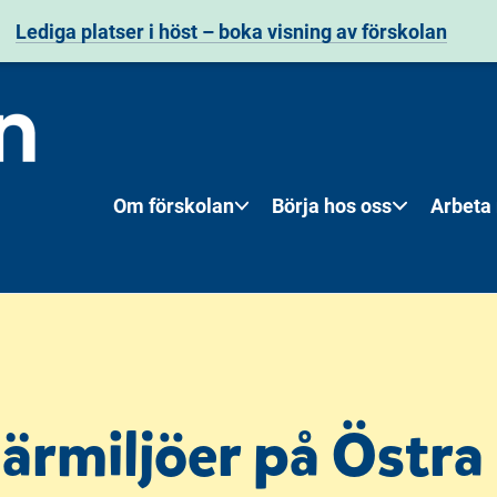
Lediga platser i höst – boka visning av förskolan
Om förskolan
Börja hos oss
Arbeta
lärmiljöer på Östra